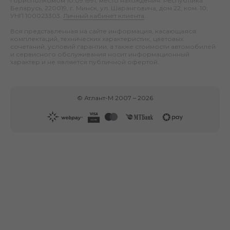
горисполкомом 10.09.1991; место нахождения: Республика
Беларусь, 220019, г. Минск, ул. Шаранговича, дом 22, ком. 10;
УНП 100023303.
Личный кабинет клиента
.
Вся представленная на сайте информация, касающаяся
комплектаций, технических характеристик, цветовых
сочетаний, условий гарантии, а также стоимости автомобилей
и сервисного обслуживания носит информационный
характер и не является публичной офертой.
©
Атлант-М
2007 –
2026