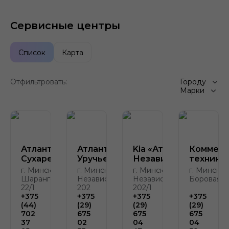
Сервисные центры
Список
Карта
Отфильтровать:
Городу
Марки
Атлант-М
Атлант-М
Kia «Атлант-М на
Коммерч
Сухарево
Уручье
Независимости»
техника
г. Минск, ул.
г. Минск, пр.
г. Минск, пр.
г. Минск, д
Шаранговича,
Независимости,
Независимости,
Боровая, д
22/1
202
202/1
+375
+375
+375
+375
(44)
(29)
(29)
(29)
702
675
675
675
37
02
04
04