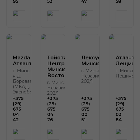
95
53
47
58
Mazda
Тойота
Лексус-
Атлант-
Атлант-М
Центр
Минск
Лещинск
Минск
г. Минск, р-
г. Минск, пр.
г. Минск, у
Восток
н д.
Независимости,
Лещинског
Боровая, 2
202/1
г. Минск, пр.
(МКАД, у
Независимости,
Экспобела)
202/1
+375
+375
+375
+375
(29)
(29)
(29)
(29)
675
675
675
675
04
04
00
03
42
76
51
84