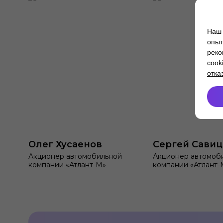
Наш 
опыт
реко
cook
отка
Олег Хусаенов
Сергей Сави
Акционер автомобильной
Акционер автомоб
компании «Атлант-М»
компании «Атлант-