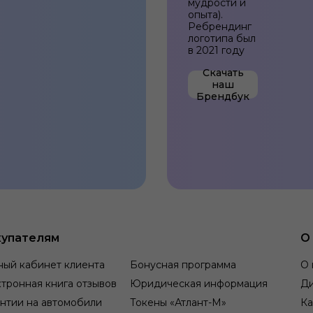
мудрости и
опыта).
Ребрендинг
логотипа был
в 2021 году
Cкачать
наш
Брендбук
ентричность
упателям
О
строить долгосрочные
обности компании
ный кабинет клиента
Бонусная программа
О 
тронная книга отзывов
Юридическая информация
Д
нтии на автомобили
Токены «Атлант-М»
Ка