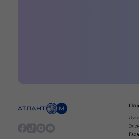
Наш генетический код – клиентоц
Пок
Умение выстраивать четкие бизнес-процессы и 
отношения с клиентами - залог конкурентоспос
Лич
Элек
Гара