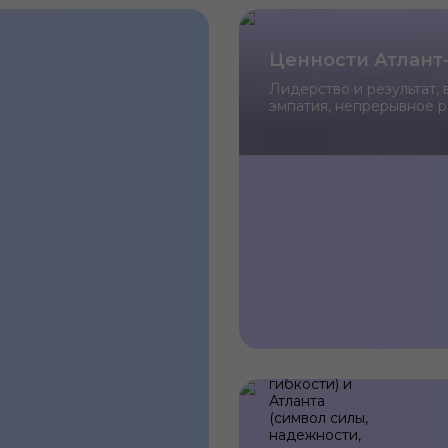
Ценности Атлант
 выбрать и владеть любимым автомобилем. Опираясь на нако
.
Лидерство и результат,
эмпатия, непрерывное р
Наш
логотип
Логотип
«Атлант-М»
представляет
собой
единый
образ Зверя:
Льва (символ
лидерства,
динамики и
гибкости) и
Атланта
(символ силы,
надежности,