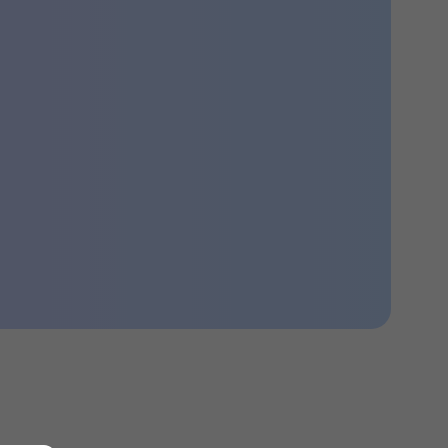
Впервые были приобретены места на
нт-М» вошли бренды