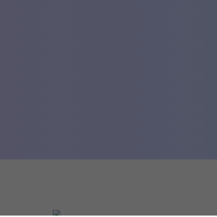
ания автомобильного холдинга «Атлант-М». 
». Изначально в товарный портфель «Атла
, МАЗ).