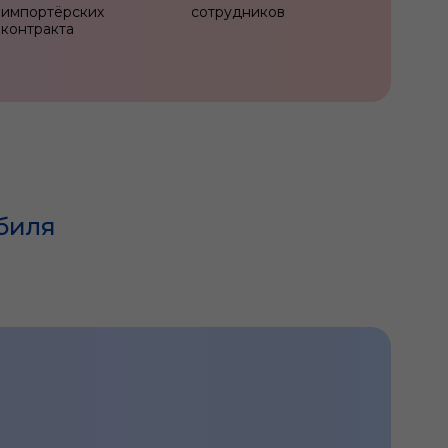
импортёрских
сотрудников
контракта
биля