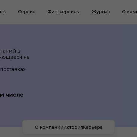
ать
Сервис
Фин. сервисы
Журнал
О ком
мпаний в
рующееся на
 поставках
м числе
О компании
История
Карьера