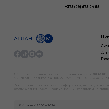
+375 (29) 675 04 58
Пок
Лич
Элек
Гара
Общество с ограниченной ответственностью «БРОКЕРСКИЙ ДО
Минск, ул. Шаранговича, дом 22, ком. 10; УНП 100023303.
Лич
Вся представленная на сайте информация, касающаяся компл
обслуживания носит информационный характер и не являе
©
Атлант-М
2007 –
2026