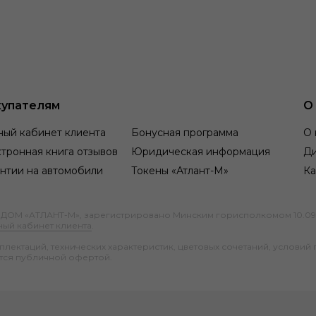
упателям
О
ный кабинет клиента
Бонусная программа
О 
тронная книга отзывов
Юридическая информация
Д
нтии на автомобили
Токены «Атлант-М»
Ка
М «АТЛАНТ-М», зарегистрировано Минским горисполкомом 10.09.1991
ный кабинет клиента
.
ектаций, технических характеристик, цветовых сочетаний, условий 
тся публичной офертой.