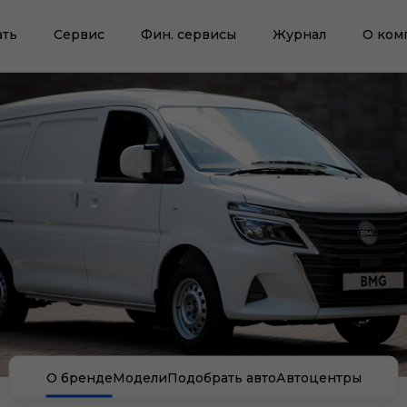
ать
Сервис
Фин. сервисы
Журнал
О ком
О бренде
Модели
Подобрать авто
Автоцентры