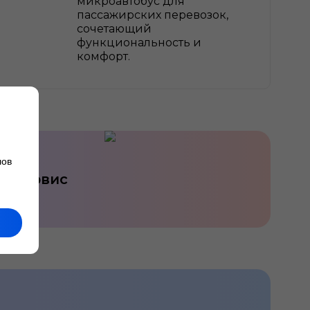
микроавтобус для
пассажирских перевозок,
сочетающий
функциональность и
комфорт.
лов
Сервис