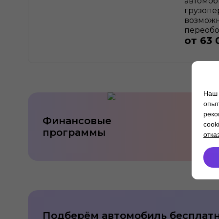
автомоб
грузопе
возмож
переобо
от
63 
Наш 
опыт
реко
Финансовые
cook
программы
отка
Подберём автомобиль бесплат