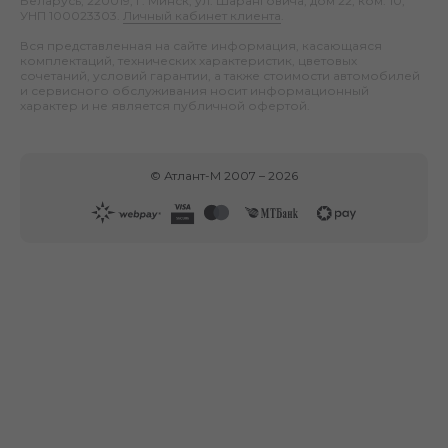
Беларусь, 220019, г. Минск, ул. Шаранговича, дом 22, ком. 10;
УНП 100023303.
Личный кабинет клиента
.
Вся представленная на сайте информация, касающаяся
комплектаций, технических характеристик, цветовых
сочетаний, условий гарантии, а также стоимости автомобилей
и сервисного обслуживания носит информационный
характер и не является публичной офертой.
©
Атлант-М
2007 –
2026