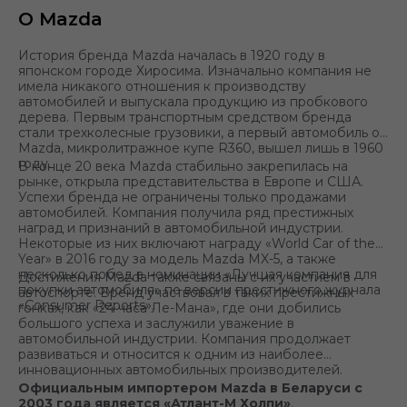
О Mazda
История бренда Mazda началась в 1920 году в
японском городе Хиросима. Изначально компания не
имела никакого отношения к производству
автомобилей и выпускала продукцию из пробкового
дерева. Первым транспортным средством бренда
стали трехколесные грузовики, а первый автомобиль от
Mazda, микролитражное купе R360, вышел лишь в 1960
году.
В конце 20 века Mazda стабильно закрепилась на
рынке, открыла представительства в Европе и США.
Успехи бренда не ограничены только продажами
автомобилей. Компания получила ряд престижных
наград и признаний в автомобильной индустрии.
Некоторые из них включают награду «World Car of the
Year» в 2016 году за модель Mazda MX-5, а также
несколько побед в номинации «Лучшая компания для
Достижения Mazda также связаны с их участием в
покупки автомобиля» по версии престижного журнала
автоспорте. Бренд участвовал в таких престижных
«Consumer Reports».
гонках, как «24 часа Ле-Мана», где они добились
большого успеха и заслужили уважение в
автомобильной индустрии. Компания продолжает
развиваться и относится к одним из наиболее
инновационных автомобильных производителей.
Официальным импортером Mazda в Беларуси с
2003 года является «Атлант-М Холпи»
,