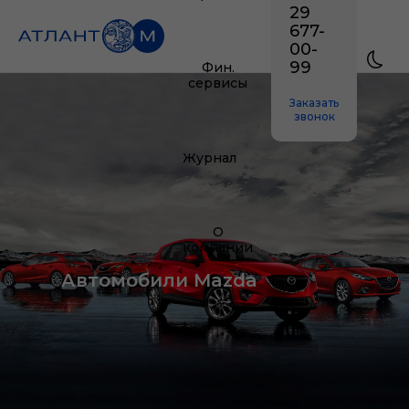
29
677-
00-
99
Фин.
сервисы
Заказать
звонок
Журнал
О
компании
Автомобили Mazda