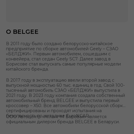
О BELGEE
В 2011 году было создано белорусско-китайское
предприятие по сборке автомобилей Geely – СЗАО
«БЕЛДЖИ». Первым автомобилем, сошедшим с
конвейера, стал седан Geely SC7. Далее завод в
Борисове стал выпускать самые популярные модели
китайского бренда.
В 2017 году в эксплуатацию ввели второй завод с
выпускной мощностью 60 тыс. единиц в год. Свой 100-
тысячный автомобиль СЗАО «БЕЛДЖИ» выпустила в
2021 году. В 2023 году компания создала собственный
автомобильный бренд BELGEE и выпустила первый
кроссовер – X50. Все автомобили белорусской сборки
сертифицированы и проходят испытания на
безопасность по методике EuroNCAP.
ООО Автоцентр «Атлант-М Боровая» является
официальным дилером бренда BELGEE в Беларуси.