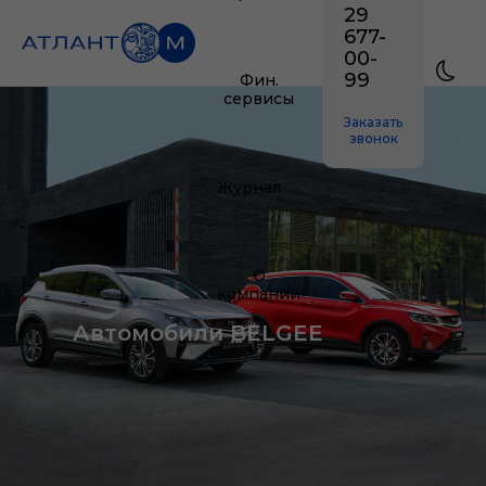
29
677-
00-
99
Фин.
сервисы
Заказать
звонок
Журнал
О
компании
Автомобили BELGEE