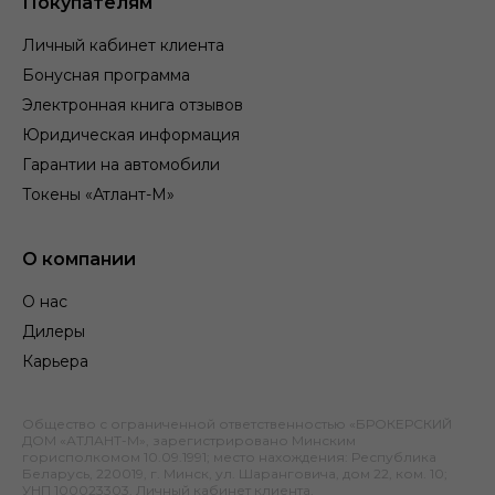
Покупателям
Личный кабинет клиента
Бонусная программа
Электронная книга отзывов
Юридическая информация
Гарантии на автомобили
Токены «Атлант-М»
О компании
О нас
Дилеры
Карьера
Общество с ограниченной ответственностью «БРОКЕРСКИЙ
ДОМ «АТЛАНТ-М», зарегистрировано Минским
горисполкомом 10.09.1991; место нахождения: Республика
Беларусь, 220019, г. Минск, ул. Шаранговича, дом 22, ком. 10;
УНП 100023303.
Личный кабинет клиента
.