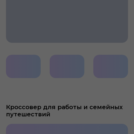
Литые
Интеллектуальное
LED
диски
управление
задние
светом
фонари
Кроссовер для работы и семейных
путешествий