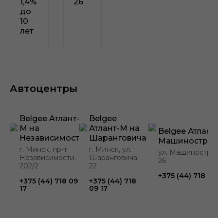
1,4%
26
до
10
лет
Автоцентры
Belgee Атлант-
Belgee
М на
Атлант-М на
Belgee Атлант
Независимости
Шаранговича
Машинострои
г. Минск, пр-т
г. Минск, ул.
ул. Машиностро
Независимости,
Шаранговича
26
202/2
22
+375 (44) 718 09
+375 (44) 718 09
+375 (44) 718
17
09 17