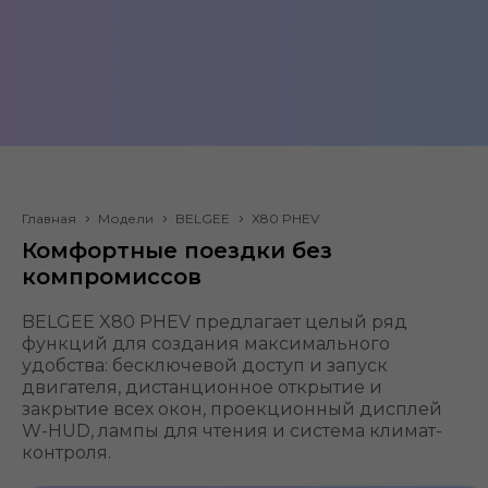
BELGEE X80 PHEV
Главная
Модели
BELGEE
X80 PHEV
Комфортные поездки без
Кроссовер
EV + ДВС
компромиссов
Разгон до
BELGEE X80 PHEV предлагает целый ряд
Передний
100 км/ч
функций для создания максимального
привод
от 7.5 сек.
удобства: бесключевой доступ и запуск
двигателя, дистанционное открытие и
закрытие всех окон, проекционный дисплей
W-HUD, лампы для чтения и система климат-
контроля.