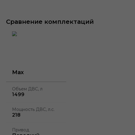
15,4" экран
W-HUD
Премиальн
мультимедиа
дисплей
аудиосист
Сравнение комплектаций
Max
Объем ДВС, л
1499
Мощность ДВС, л.с.
218
Привод