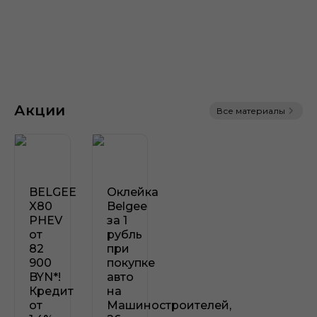
Официальная гарантия на
автомобили BELGEE X80 PHEV
Акции
Все материалы
72 месяца
или 150 000
BELGEE
Оклейка
X80
Belgee
PHEV
за 1
от
рубль
82
при
900
покупке
BYN*!
авто
Кредит
на
от
Машиностроителей,