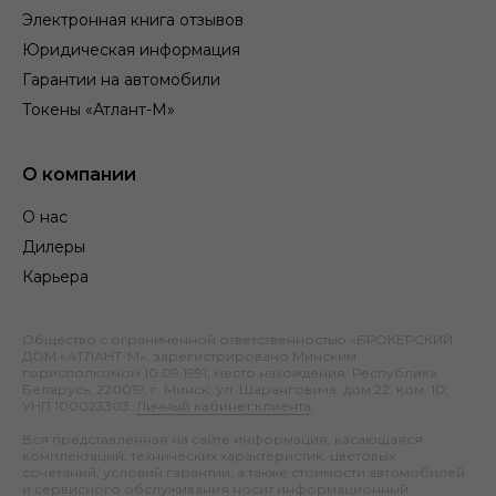
Электронная книга отзывов
Юридическая информация
Гарантии на автомобили
Токены «Атлант-М»
О компании
О нас
Дилеры
Карьера
Общество с ограниченной ответственностью «БРОКЕРСКИЙ
ДОМ «АТЛАНТ-М», зарегистрировано Минским
горисполкомом 10.09.1991; место нахождения: Республика
Беларусь, 220019, г. Минск, ул. Шаранговича, дом 22, ком. 10;
УНП 100023303.
Личный кабинет клиента
.
Вся представленная на сайте информация, касающаяся
комплектаций, технических характеристик, цветовых
сочетаний, условий гарантии, а также стоимости автомобилей
и сервисного обслуживания носит информационный