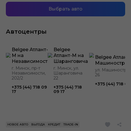
Выбрать авто
Автоцентры
Belgee Атлант-
Belgee
М на
Атлант-М на
Belgee Атлант
Независимости
Шаранговича
Машинострои
г. Минск, пр-т
г. Минск, ул.
ул. Машиностро
Независимости,
Шаранговича
26
202/2
22
+375 (44) 718 09
+375 (44) 718 09
+375 (44) 718
17
09 17
НОВОЕ АВТО
ВЫГОДА
КРЕДИТ
TRADE-IN