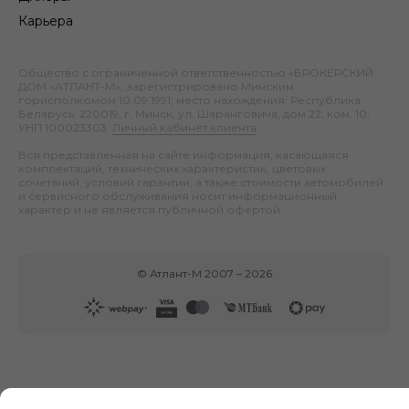
Карьера
Общество с ограниченной ответственностью «БРОКЕРСКИЙ
ДОМ «АТЛАНТ-М», зарегистрировано Минским
горисполкомом 10.09.1991; место нахождения: Республика
Беларусь, 220019, г. Минск, ул. Шаранговича, дом 22, ком. 10;
УНП 100023303.
Личный кабинет клиента
.
Вся представленная на сайте информация, касающаяся
комплектаций, технических характеристик, цветовых
сочетаний, условий гарантии, а также стоимости автомобилей
и сервисного обслуживания носит информационный
характер и не является публичной офертой.
©
Атлант-М
2007 –
2026