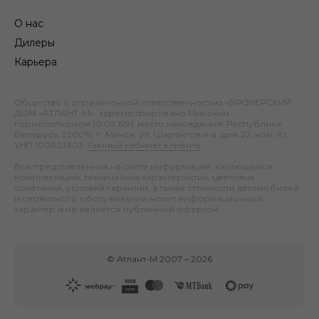
О нас
Дилеры
Карьера
Общество с ограниченной ответственностью «БРОКЕРСКИЙ
ДОМ «АТЛАНТ-М», зарегистрировано Минским
горисполкомом 10.09.1991; место нахождения: Республика
Беларусь, 220019, г. Минск, ул. Шаранговича, дом 22, ком. 10;
УНП 100023303.
Личный кабинет клиента
.
Вся представленная на сайте информация, касающаяся
комплектаций, технических характеристик, цветовых
сочетаний, условий гарантии, а также стоимости автомобилей
и сервисного обслуживания носит информационный
характер и не является публичной офертой.
©
Атлант-М
2007 –
2026