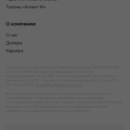
Токены «Атлант-М»
О компании
О нас
Дилеры
Карьера
Общество с ограниченной ответственностью «БРОКЕРСКИЙ
ДОМ «АТЛАНТ-М», зарегистрировано Минским
горисполкомом 10.09.1991; место нахождения: Республика
Беларусь, 220019, г. Минск, ул. Шаранговича, дом 22, ком. 10;
УНП 100023303.
Личный кабинет клиента
.
Вся представленная на сайте информация, касающаяся
комплектаций, технических характеристик, цветовых
сочетаний, условий гарантии, а также стоимости автомобилей
и сервисного обслуживания носит информационный
характер и не является публичной офертой.