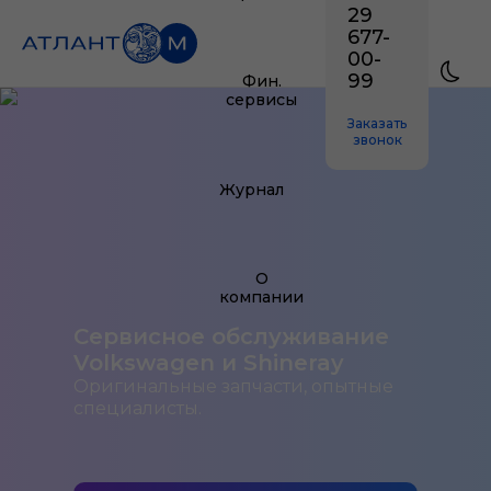
29
677-
00-
99
Фин.
сервисы
Заказать
звонок
Журнал
О
компании
Сервисное обслуживание
Volkswagen и Shineray
Оригинальные запчасти, опытные
специалисты.