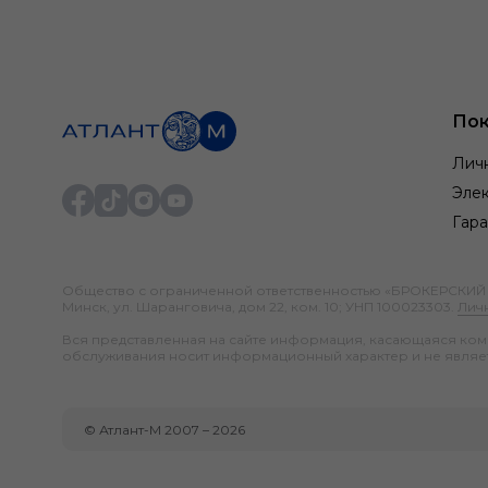
Пок
Лич
Элек
Гара
Общество с ограниченной ответственностью «БРОКЕРСКИЙ ДО
Минск, ул. Шаранговича, дом 22, ком. 10; УНП 100023303.
Лич
Вся представленная на сайте информация, касающаяся компл
обслуживания носит информационный характер и не являе
©
Атлант-М
2007 –
2026