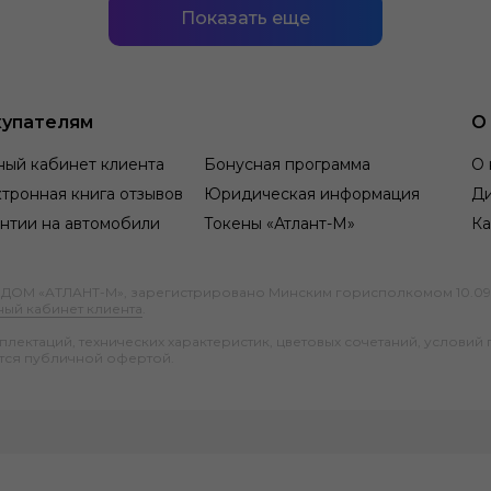
Показать еще
упателям
О
ный кабинет клиента
Бонусная программа
О 
тронная книга отзывов
Юридическая информация
Д
нтии на автомобили
Токены «Атлант-М»
Ка
М «АТЛАНТ-М», зарегистрировано Минским горисполкомом 10.09.1991
ный кабинет клиента
.
ектаций, технических характеристик, цветовых сочетаний, условий 
тся публичной офертой.