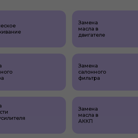
Замена
ческое
масла в
живание
двигателе
а
Замена
вного
салонного
ра
фильтра
а
Замена
сти
масла в
усилителя
АККП