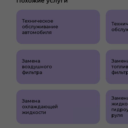
Похожие услуги
Техническое
Техни
обслуживание
обслу
автомобиля
Замена
Замен
воздушного
топли
фильтра
фильт
Замен
Замена
жидко
охлаждающей
гидро
жидкости
руля