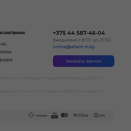
 компании
+375 44 587-46-04
Ежедневно с 8:00 до 20:30
нас
online@atlant-m.by
илеры
рьера
Заказать звонок
; место нахождения: Республика Беларусь, 220019, г.
гарантии, а также стоимости автомобилей и сервисного