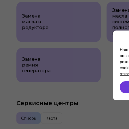
Замен
Замена
масла 
масла в
систе
редукторе
полно
приво
Наш 
опыт
Замена
реко
ремня
cook
генератора
отка
Сервисные центры
Список
Карта