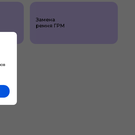
Замена
ремня ГРМ
лов