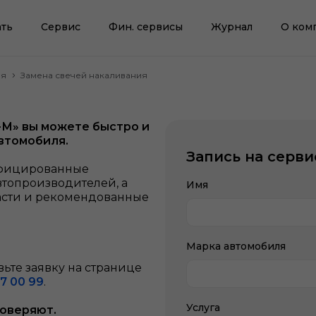
ть
Сервис
Фин. сервисы
Журнал
О ком
ля
Замена свечей накаливания
-М» вы можете быстро и
втомобиля.
Запись на серви
ифицированные
втопроизводителей, а
Имя
асти и рекомендованные
Марка автомобиля
ьте заявку на странице
7 00 99
.
Услуга
доверяют.