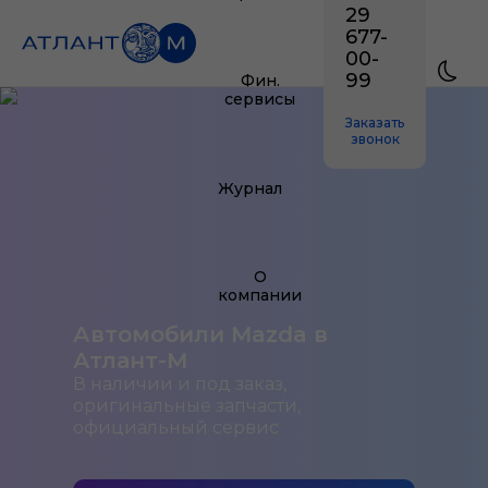
29
677-
00-
99
Фин.
сервисы
Заказать
звонок
Журнал
О
компании
Автомобили Mazda в
Атлант-М
В наличии и под заказ,
оригинальные запчасти,
официальный сервис