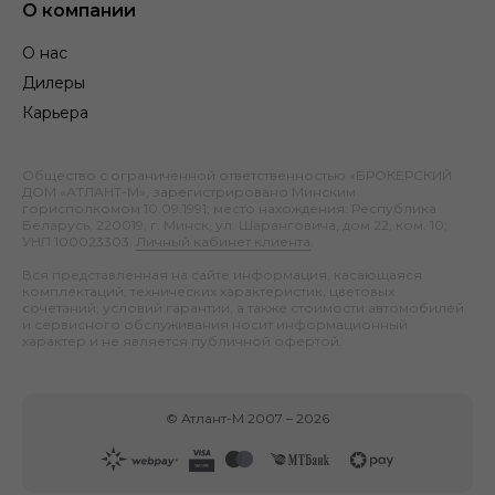
О компании
О нас
Дилеры
Карьера
Общество с ограниченной ответственностью «БРОКЕРСКИЙ
ДОМ «АТЛАНТ-М», зарегистрировано Минским
горисполкомом 10.09.1991; место нахождения: Республика
Беларусь, 220019, г. Минск, ул. Шаранговича, дом 22, ком. 10;
УНП 100023303.
Личный кабинет клиента
.
Вся представленная на сайте информация, касающаяся
комплектаций, технических характеристик, цветовых
сочетаний, условий гарантии, а также стоимости автомобилей
и сервисного обслуживания носит информационный
характер и не является публичной офертой.
©
Атлант-М
2007 –
2026