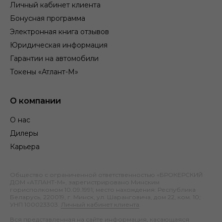
Личный кабинет клиента
Бонусная программа
Электронная книга отзывов
Юридическая информация
Гарантии на автомобили
Токены «Атлант-М»
О компании
О нас
Дилеры
Карьера
Общество с ограниченной ответственностью «БРОКЕРСКИЙ
ДОМ «АТЛАНТ-М», зарегистрировано Минским
горисполкомом 10.09.1991; место нахождения: Республика
Беларусь, 220019, г. Минск, ул. Шаранговича, дом 22, ком. 10;
УНП 100023303.
Личный кабинет клиента
.
Вся представленная на сайте информация, касающаяся