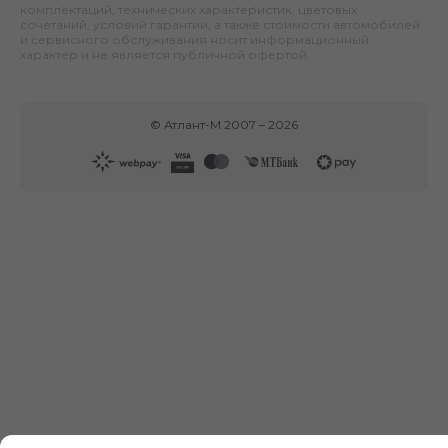
комплектаций, технических характеристик, цветовых
сочетаний, условий гарантии, а также стоимости автомобилей
и сервисного обслуживания носит информационный
характер и не является публичной офертой.
©
Атлант-М
2007 –
2026