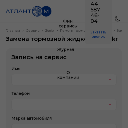
44
587-
46-
04
Фин.
сервисы
Главная
Сервис
Zeekr
Ремонт тормозной системы
Замен
Заказать
звонок
Замена тормозной жидкости Zeekr
Журнал
Запись на сервис
Имя
О
компании
Телефон
Марка автомобиля