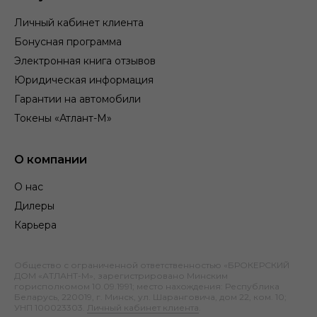
Личный кабинет клиента
Бонусная программа
Электронная книга отзывов
Юридическая информация
Гарантии на автомобили
Токены «Атлант-М»
О компании
О нас
Дилеры
Карьера
Общество с ограниченной ответственностью «БРОКЕРСКИЙ
ДОМ «АТЛАНТ-М», зарегистрировано Минским
горисполкомом 10.09.1991; место нахождения: Республика
Беларусь, 220019, г. Минск, ул. Шаранговича, дом 22, ком. 10;
УНП 100023303.
Личный кабинет клиента
.