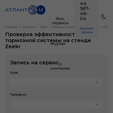
44
587-
46-
04
Фин.
сервисы
Главная
Сервис
Zeekr
Ремонт тормозной системы
Прове
Заказать
звонок
Проверка эффективности
тормозной системы на стенде
Журнал
Zeekr
Запись на сервис
О
компании
Имя
Телефон