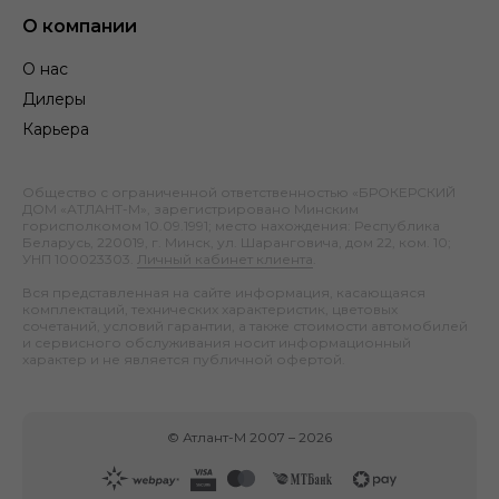
О компании
О нас
Дилеры
Карьера
Общество с ограниченной ответственностью «БРОКЕРСКИЙ
ДОМ «АТЛАНТ-М», зарегистрировано Минским
горисполкомом 10.09.1991; место нахождения: Республика
Беларусь, 220019, г. Минск, ул. Шаранговича, дом 22, ком. 10;
УНП 100023303.
Личный кабинет клиента
.
Вся представленная на сайте информация, касающаяся
комплектаций, технических характеристик, цветовых
сочетаний, условий гарантии, а также стоимости автомобилей
и сервисного обслуживания носит информационный
характер и не является публичной офертой.
©
Атлант-М
2007 –
2026