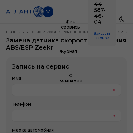
44
587-
46-
04
Фин.
сервисы
Главная
Сервис
Zeekr
Ремонт тормозной системы
Замен
Заказать
звонок
Замена датчика скорости вращения
ABS/ESP Zeekr
Журнал
Запись на сервис
О
Имя
компании
Телефон
Марка автомобиля