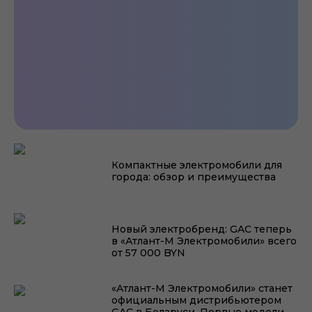
Обзор GAC AION i60: баланс цены и
качества
Компактные электромобили для
города: обзор и преимущества
Станет ли китайский народный электромобиль
популярным в Беларуси?
Новый электробренд: GAC теперь
в «Атлант-М Электромобили» всего
от 57 000 BYN
«Атлант-М Электромобили» станет
официальным дистрибьютером