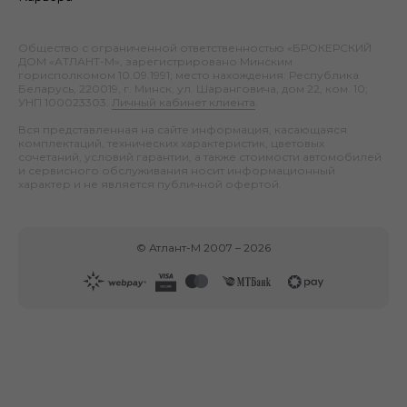
Общество с ограниченной ответственностью «БРОКЕРСКИЙ
ДОМ «АТЛАНТ-М», зарегистрировано Минским
горисполкомом 10.09.1991; место нахождения: Республика
Беларусь, 220019, г. Минск, ул. Шаранговича, дом 22, ком. 10;
УНП 100023303.
Личный кабинет клиента
.
Вся представленная на сайте информация, касающаяся
комплектаций, технических характеристик, цветовых
сочетаний, условий гарантии, а также стоимости автомобилей
и сервисного обслуживания носит информационный
характер и не является публичной офертой.
©
Атлант-М
2007 –
2026