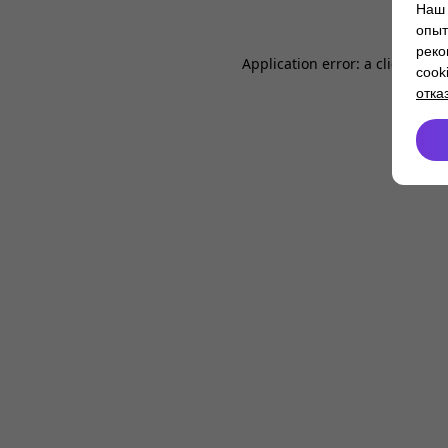
Наш 
опыт
реко
Application error: a
client
-side
cook
отка