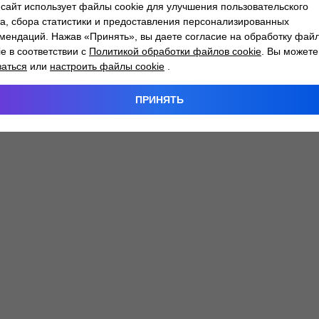
сайт использует файлы cookie для улучшения пользовательского
а, сбора статистики и предоставления персонализированных
мендаций. Нажав «Принять», вы даете согласие на обработку фай
 exception has occurred while loading
atlantm.by
(see the
browser
ie в соответствии с
Политикой обработки файлов cookie
. Вы можете
заться
или
настроить файлы cookie
.
ПРИНЯТЬ