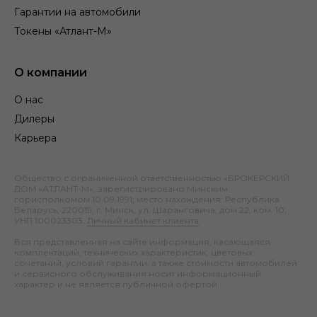
Гарантии на автомобили
Токены «Атлант-М»
О компании
О нас
Дилеры
Карьера
Общество с ограниченной ответственностью «БРОКЕРСКИЙ
ДОМ «АТЛАНТ-М», зарегистрировано Минским
горисполкомом 10.09.1991; место нахождения: Республика
Беларусь, 220019, г. Минск, ул. Шаранговича, дом 22, ком. 10;
УНП 100023303.
Личный кабинет клиента
.
Вся представленная на сайте информация, касающаяся
комплектаций, технических характеристик, цветовых
сочетаний, условий гарантии, а также стоимости автомобилей
и сервисного обслуживания носит информационный
характер и не является публичной офертой.