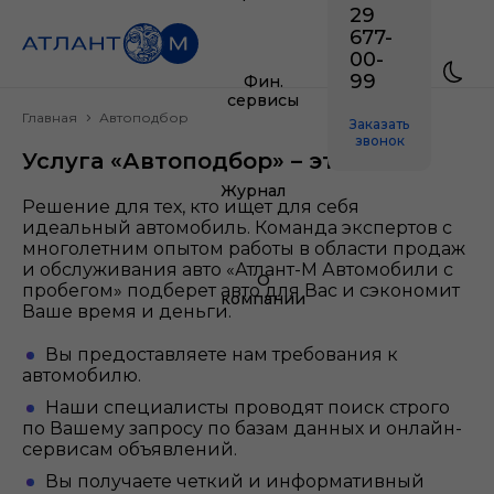
29
677-
00-
99
Фин.
сервисы
Главная
Автоподбор
Заказать
звонок
Услуга «Автоподбор» – это:
Журнал
Решение для тех, кто ищет для себя
идеальный автомобиль. Команда экспертов с
многолетним опытом работы в области продаж
и обслуживания авто «Атлант-М Автомобили с
О
пробегом» подберет авто для Вас и сэкономит
компании
Ваше время и деньги.
Вы предоставляете нам требования к
автомобилю.
Наши специалисты проводят поиск строго
по Вашему запросу по базам данных и онлайн-
сервисам объявлений.
Вы получаете четкий и информативный