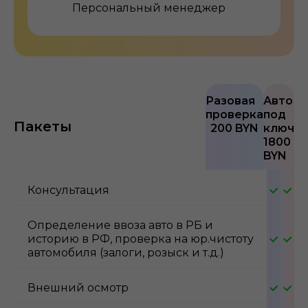
Персональный менеджер
Разовая
Авто
проверка
под
Пакеты
200 BYN
ключ
1800
BYN
Консультация
Определение ввоза авто в РБ и
историю в РФ, проверка на юр.чистоту
автомобиля (залоги, розыск и т.д.)
Внешний осмотр