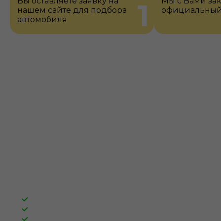
Вы оставляете заявку на
Мы с Вами за
1
нашем сайте для подбора
официальный
автомобиля
Мы гарантируем
Юридическую чистоту сделки.
Диагностику у официального дилера.
Техническую исправность авто.