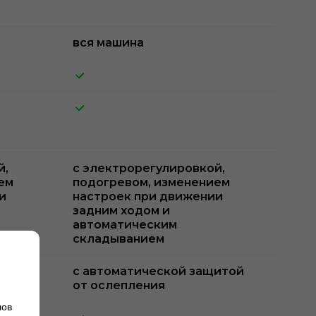
вся машина
й,
с электрорегулировкой,
ем
подогревом, изменением
и
настроек при движении
задним ходом и
автоматическим
складыванием
итой
с автоматической защитой
от ослепления
лов