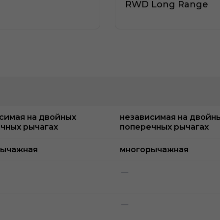
RWD Long Range
симая на двойных
независимая на двойн
чных рычагах
поперечных рычагах
рычажная
многорычажная