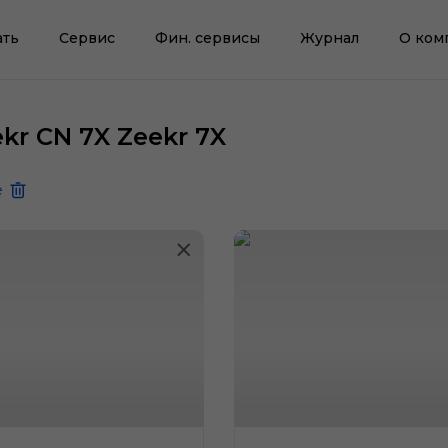
ать
Сервис
Фин. сервисы
Журнал
О ком
r CN 7X Zeekr 7X
е