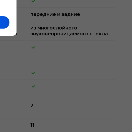
передние и задние
из многослойного
стекла
звуконепроницаемого стекла
2
11