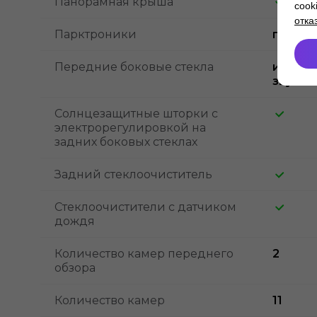
Панорамная крыша
cook
отка
Парктроники
передн
Передние боковые стекла
из мно
звукон
Солнцезащитные шторки с
электрорегулировкой на
задних боковых стеклах
Задний стеклоочиститель
Стеклоочистители с датчиком
дождя
Количество камер переднего
2
обзора
Количество камер
11