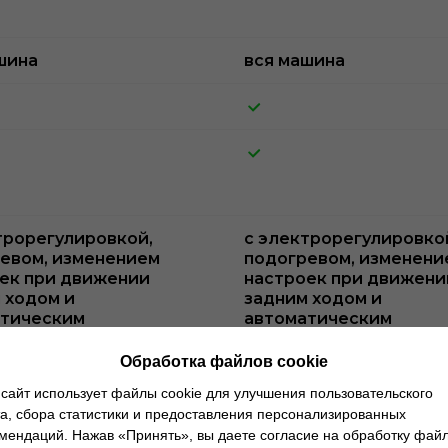
шина
вся машина
трорегулировкой,
с электрорегулировко
евом, изменением
подогревом, изменени
ек при движении
настроек при движени
 ходом и
задним ходом и
тическим
автоматическим
ыванием
складыванием
Обработка файлов cookie
матической защитой
с автоматической защ
сайт использует файлы cookie для улучшения пользовательского
епления
от ослепления
а, сбора статистики и предоставления персонализированных
мендаций. Нажав «Принять», вы даете согласие на обработку фай