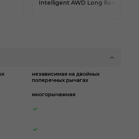
Intelligent AWD Long Range
ых
независимая на двойных
поперечных рычагах
многорычажная