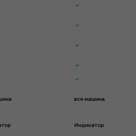
шина
вся машина
атор
Индикатор