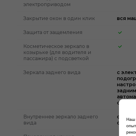
электроприводом
Закрытие окон в один клик
вся ма
Защита от защемления
Косметическое зеркало в
козырьке (для водителя и
пассажира) с подсветкой
Зеркала заднего вида
с элек
подогр
настро
задним
автома
склад
Внутреннее зеркало заднего
с авто
Наш 
вида
от осл
опыт
реко