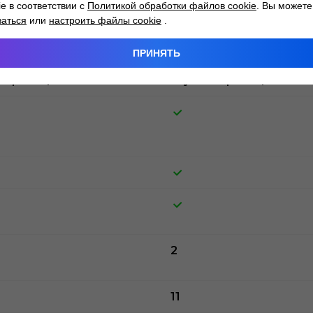
ie в соответствии с
Политикой обработки файлов cookie
. Вы можете
заться
или
настроить файлы cookie
.
ие и задние
передние и задние
ПРИНЯТЬ
гослойного
из многослойного
епроницаемого стекла
звуконепроницаемого 
2
11