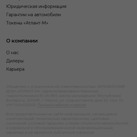
Юридическая информация
Гарантии на автомобили
Токены «Атлант-М»
О компании
О нас
Дилеры
Карьера
Общество с ограниченной ответственностью «БРОКЕРСКИЙ
ДОМ «АТЛАНТ-М», зарегистрировано Минским
горисполкомом 10.09.1991; место нахождения: Республика
Беларусь, 220019, г. Минск, ул. Шаранговича, дом 22, ком. 10;
УНП 100023303.
Личный кабинет клиента
.
Вся представленная на сайте информация, касающаяся
комплектаций, технических характеристик, цветовых
сочетаний, условий гарантии, а также стоимости автомобилей
и сервисного обслуживания носит информационный
характер и не является публичной офертой.