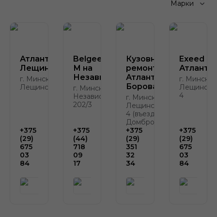
Марки
Атлант-М
Belgee Атлант-
Кузовной
Exeed
Лещинского
М на
ремонт
Атлант-
Независимости
Атлант-М
г. Минск, ул.
г. Минск, у
Боровая
Лещинского, 4
Лещинског
г. Минск, пр-т
4
Независимости,
г. Минск, ул.
202/3
Лещинского,
4 (въезд с ул.
Домбровской)
+375
+375
+375
+375
(29)
(44)
(29)
(29)
675
718
351
675
03
09
32
03
84
17
34
84