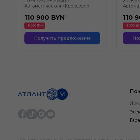
2026
2.0
Бензин
2026
2
●
●
●
●
Автоматическая
Кроссовер
Автома
●
110 900
BYN
110 
- 5 000 BYN
- 5 000 B
Получить предложение
По
Пок
Лич
Элек
Гара
Общество с ограниченной ответственностью «БРОКЕРСКИЙ ДО