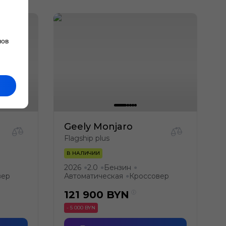
лов
Geely Monjaro
Flagship plus
В НАЛИЧИИ
2026
2.0
Бензин
●
●
●
вер
Автоматическая
Кроссовер
●
121 900
BYN
- 5 000 BYN