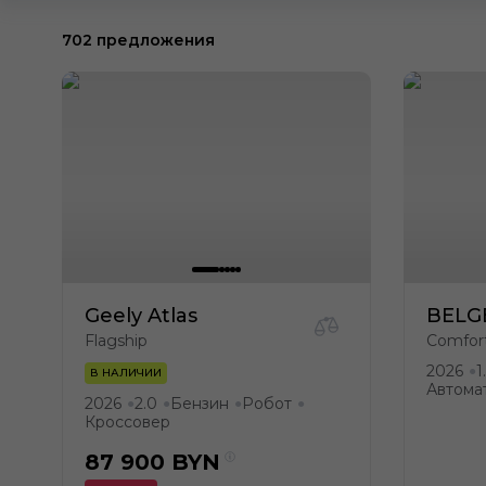
702 предложения
Geely Atlas
BELG
Flagship
Comfort
2026
1
●
В НАЛИЧИИ
Автома
2026
2.0
Бензин
Робот
●
●
●
●
Кроссовер
87 900
BYN