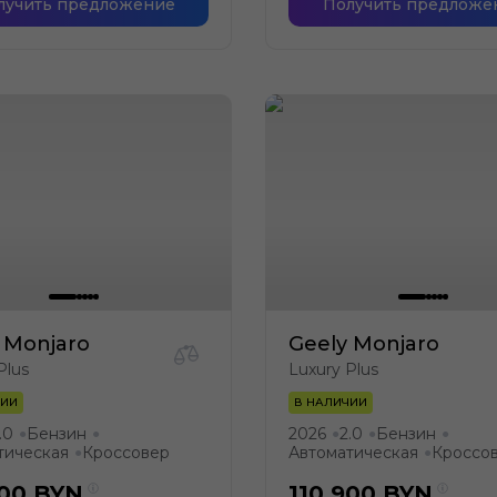
лучить предложение
Получить предложе
 Monjaro
Geely Monjaro
Plus
Luxury Plus
ЧИИ
В НАЛИЧИИ
.0
Бензин
2026
2.0
Бензин
●
●
●
●
●
тическая
Кроссовер
Автоматическая
Кроссо
●
●
900
BYN
110 900
BYN