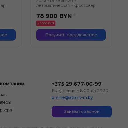
2026
1.5
Бензин
●
●
●
вер
Автоматическая
Кроссовер
●
78 900
BYN
- 5 000 BYN
ние
Получить предложение
 компании
+375 29 677-00-99
Ежедневно с 8:00 до 20:30
нас
online@atlant-m.by
илеры
рьера
Заказать звонок
; место нахождения: Республика Беларусь, 220019, г.