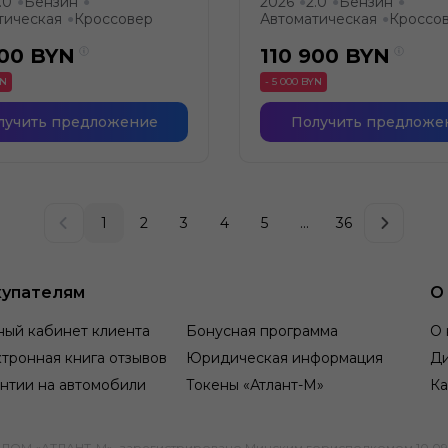
.0
Бензин
2026
2.0
Бензин
●
●
●
●
●
тическая
Кроссовер
Автоматическая
Кроссо
●
●
900
BYN
110 900
BYN
YN
- 5 000 BYN
лучить предложение
Получить предложе
1
2
3
4
5
...
36
упателям
О
ный кабинет клиента
Бонусная программа
О 
тронная книга отзывов
Юридическая информация
Д
нтии на автомобили
Токены «Атлант-М»
Ка
М «АТЛАНТ-М», зарегистрировано Минским горисполкомом 10.09.1991