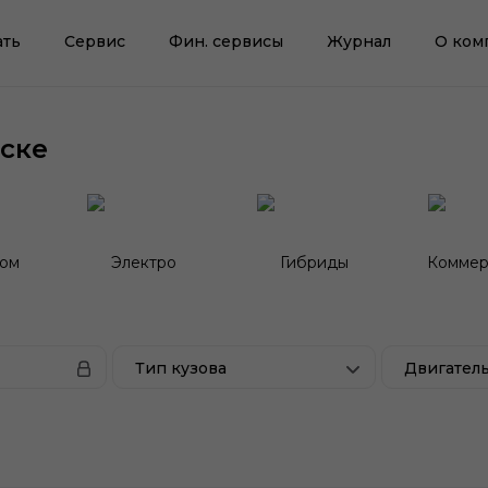
ать
Сервис
Фин. сервисы
Журнал
О ком
ске
гом
Электро
Гибриды
Коммер
Тип кузова
Двигател