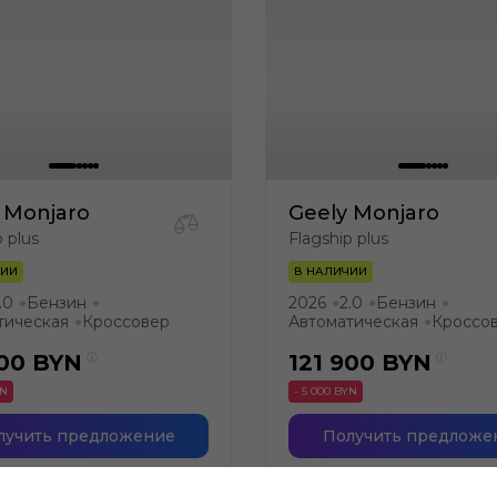
 Monjaro
Geely Monjaro
p plus
Flagship plus
ЧИИ
В НАЛИЧИИ
.0
Бензин
2026
2.0
Бензин
●
●
●
●
●
тическая
Кроссовер
Автоматическая
Кроссо
●
●
900
BYN
121 900
BYN
YN
- 5 000 BYN
лучить предложение
Получить предложе