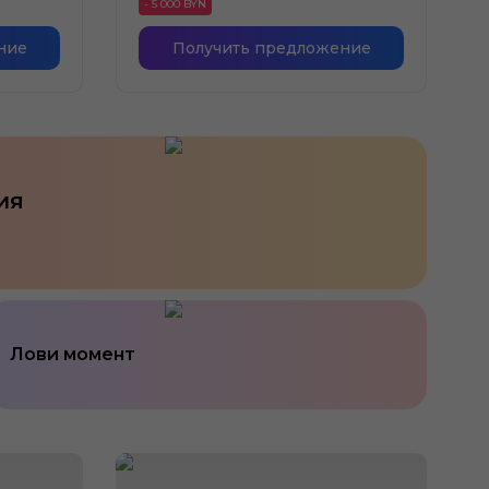
- 5 000 BYN
ние
Получить предложение
ия
Лови момент