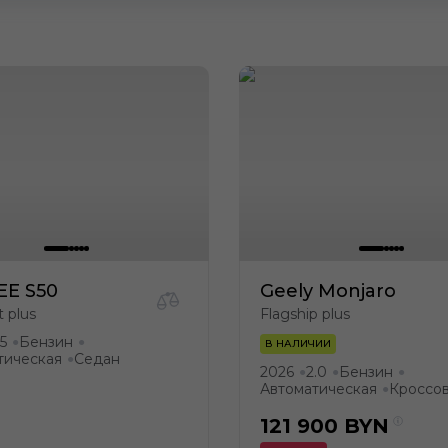
EE S50
Geely Monjaro
 plus
Flagship plus
.5
Бензин
●
●
В НАЛИЧИИ
тическая
Седан
●
2026
2.0
Бензин
●
●
●
Автоматическая
Кроссо
●
121 900
BYN