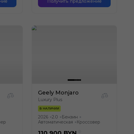
ние
Получить предложение
Geely Monjaro
Luxury Plus
В НАЛИЧИИ
2026
2.0
Бензин
●
●
●
вер
Автоматическая
Кроссовер
●
110 900
BYN