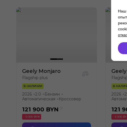
Наш 
опыт
реко
cook
отка
Geely Monjaro
Geely
Flagship plus
Flagshi
В НАЛИЧИИ
В НАЛИ
2026
2.0
Бензин
2026
2
●
●
●
●
Автоматическая
Кроссовер
Автома
●
121 900
BYN
121 
- 5 000 BYN
- 5 000 B