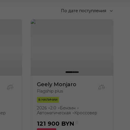
По дате поступления
Geely Monjaro
Flagship plus
В НАЛИЧИИ
2026
2.0
Бензин
●
●
●
вер
Автоматическая
Кроссовер
●
121 900
BYN