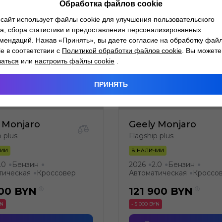
Обработка файлов cookie
сайт использует файлы cookie для улучшения пользовательского
а, сбора статистики и предоставления персонализированных
мендаций. Нажав «Принять», вы даете согласие на обработку фай
ie в соответствии с
Политикой обработки файлов cookie
. Вы можете
заться
или
настроить файлы cookie
.
ПРИНЯТЬ
 Monjaro
Geely Monjaro
p plus
Flagship plus
ЧИИ
В НАЛИЧИИ
.0
Бензин
2026
2.0
Бензин
●
●
●
●
●
тическая
Кроссовер
Автоматическая
Кроссо
●
●
900
BYN
121 900
BYN
YN
- 5 000 BYN