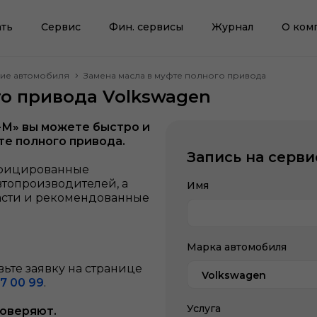
ть
Сервис
Фин. сервисы
Журнал
О ком
ние автомобиля
Замена масла в муфте полного привода
го привода Volkswagen
-М» вы можете быстро и
те полного привода.
Запись на серви
ифицированные
втопроизводителей, а
Имя
асти и рекомендованные
Марка автомобиля
ьте заявку на странице
Volkswagen
7 00 99
.
Услуга
доверяют.