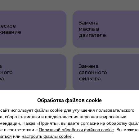
Замена
ческое
масла в
живание
двигателе
а
Замена
вного
салонного
ра
фильтра
Обработка файлов cookie
Замена
а
сайт использует файлы cookie для улучшения пользовательского
жидкости
дающей
а, сбора статистики и предоставления персонализированных
гидроусилителя
сти
мендаций. Нажав «Принять», вы даете согласие на обработку фай
руля
ie в соответствии с
Политикой обработки файлов cookie
. Вы можете
заться
или
настроить файлы cookie
.