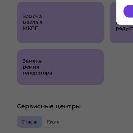
Замена
Замен
масла в
масла 
МКПП
редук
Замена
ремня
генератора
Сервисные центры
Список
Карта