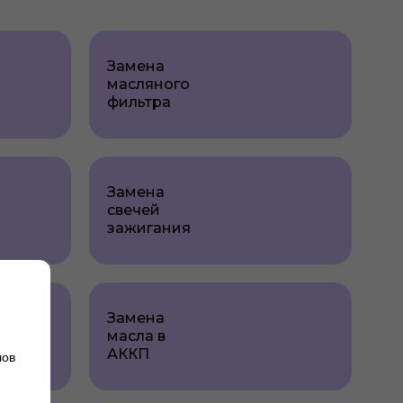
Замена
масляного
фильтра
Замена
свечей
зажигания
Замена
масла в
АККП
лов