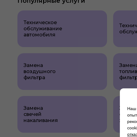
Популярные услуги
Техническое
Техни
обслуживание
обслу
автомобиля
Замена
Замен
воздушного
топли
фильтра
фильт
Замена
Замен
Наш 
свечей
охлаж
опыт
накаливания
жидко
реко
cook
отка