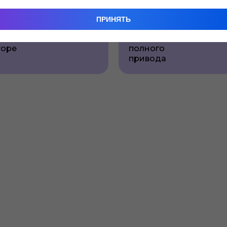
Замена
ПРИНЯТЬ
а
масла в
в
системе
торе
полного
привода