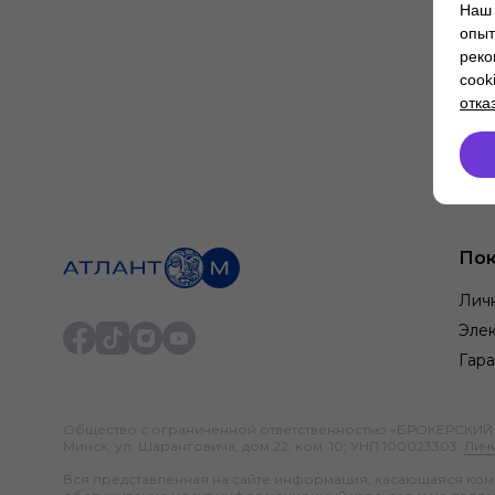
Наш 
опыт
реко
cook
отка
Пок
Лич
Элек
Гара
Общество с ограниченной ответственностью «БРОКЕРСКИЙ ДО
Минск, ул. Шаранговича, дом 22, ком. 10; УНП 100023303.
Лич
Вся представленная на сайте информация, касающаяся компл