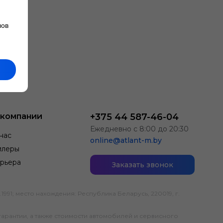
лов
 компании
+375 44 587-46-04
Ежедневно с 8:00 до 20:30
нас
online@atlant-m.by
илеры
рьера
Заказать звонок
; место нахождения: Республика Беларусь, 220019, г.
гарантии, а также стоимости автомобилей и сервисного