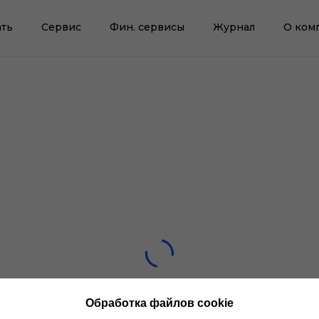
ть
Сервис
Фин. сервисы
Журнал
О ком
Обработка файлов cookie