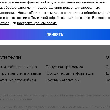
сайт использует файлы cookie для улучшения пользовательского
а, сбора статистики и предоставления персонализированных
мендаций. Нажав «Принять», вы даете согласие на обработку фай
ie в соответствии с
Политикой обработки файлов cookie
. Вы можете
заться
или
настроить файлы cookie
.
ПРИНЯТЬ
упателям
О
ный кабинет клиента
Бонусная программа
О 
тронная книга отзывов
Юридическая информация
Д
нтии на автомобили
Токены «Атлант-М»
Ка
М «АТЛАНТ-М», зарегистрировано Минским горисполкомом 10.09.1991
ный кабинет клиента
.
ектаций, технических характеристик, цветовых сочетаний, условий 