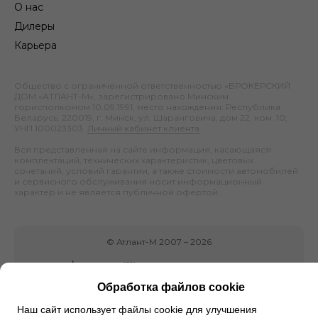
О нас
Дилеры
Карьера
Общество с ограниченной ответственностью «БРОКЕРСКИЙ
ДОМ «АТЛАНТ-М», зарегистрировано Минским
горисполкомом 10.09.1991; место нахождения: Республика
Беларусь, 220019, г. Минск, ул. Шаранговича, дом 22, ком. 10;
УНП 100023303.
Личный кабинет клиента
.
Вся представленная на сайте информация, касающаяся
комплектаций, технических характеристик, цветовых
сочетаний, условий гарантии, а также стоимости автомобилей
и сервисного обслуживания носит информационный
характер и не является публичной офертой.
©
Атлант-М
2007 –
2026
Обработка файлов cookie
Наш сайт использует файлы cookie для улучшения