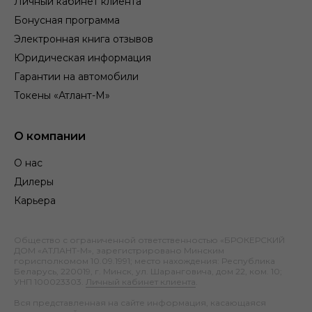
Личный кабинет клиента
Бонусная программа
Электронная книга отзывов
Юридическая информация
Гарантии на автомобили
Токены «Атлант-М»
О компании
О нас
Дилеры
Карьера
Общество с ограниченной ответственностью «БРОКЕРСКИЙ
ДОМ «АТЛАНТ-М», зарегистрировано Минским
горисполкомом 10.09.1991; место нахождения: Республика
Беларусь, 220019, г. Минск, ул. Шаранговича, дом 22, ком. 10;
УНП 100023303.
Личный кабинет клиента
.
Вся представленная на сайте информация, касающаяся