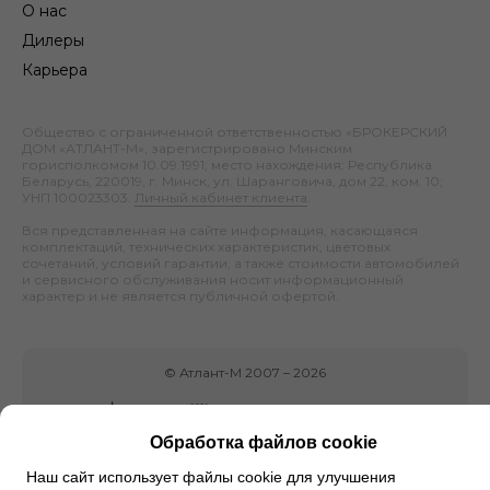
О нас
Дилеры
Карьера
Общество с ограниченной ответственностью «БРОКЕРСКИЙ
ДОМ «АТЛАНТ-М», зарегистрировано Минским
горисполкомом 10.09.1991; место нахождения: Республика
Беларусь, 220019, г. Минск, ул. Шаранговича, дом 22, ком. 10;
УНП 100023303.
Личный кабинет клиента
.
Вся представленная на сайте информация, касающаяся
комплектаций, технических характеристик, цветовых
сочетаний, условий гарантии, а также стоимости автомобилей
и сервисного обслуживания носит информационный
характер и не является публичной офертой.
©
Атлант-М
2007 –
2026
Обработка файлов cookie
Наш сайт использует файлы cookie для улучшения