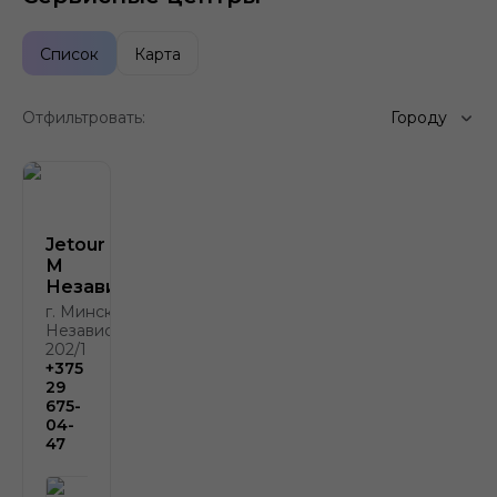
Список
Карта
Отфильтровать:
Городу
Jetour Атлант-
М
Независимости
г. Минск, пр.
Независимости,
202/1
+375
29
675-
04-
47