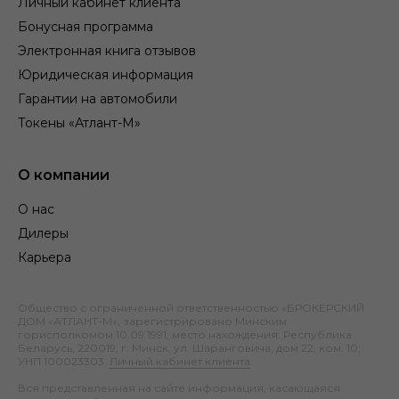
Личный кабинет клиента
Бонусная программа
Электронная книга отзывов
Юридическая информация
Гарантии на автомобили
Токены «Атлант-М»
О компании
О нас
Дилеры
Карьера
Общество с ограниченной ответственностью «БРОКЕРСКИЙ
ДОМ «АТЛАНТ-М», зарегистрировано Минским
горисполкомом 10.09.1991; место нахождения: Республика
Беларусь, 220019, г. Минск, ул. Шаранговича, дом 22, ком. 10;
УНП 100023303.
Личный кабинет клиента
.
Вся представленная на сайте информация, касающаяся