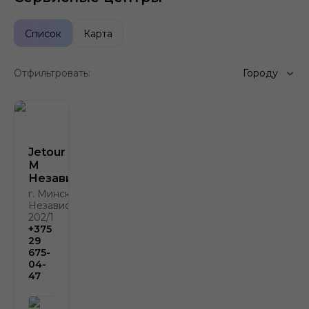
Список
Карта
Отфильтровать:
Городу
Jetour Атлант-
М
Независимости
г. Минск, пр.
Независимости,
202/1
+375
29
675-
04-
47