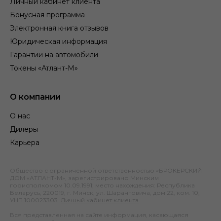
Личный кабинет клиента
Бонусная программа
Электронная книга отзывов
Юридическая информация
Гарантии на автомобили
Токены «Атлант-М»
О компании
О нас
Дилеры
Карьера
Общество с ограниченной ответственностью «БРОКЕРСКИЙ
ДОМ «АТЛАНТ-М», зарегистрировано Минским
горисполкомом 10.09.1991; место нахождения: Республика
Беларусь, 220019, г. Минск, ул. Шаранговича, дом 22, ком. 10;
УНП 100023303.
Личный кабинет клиента
.
Вся представленная на сайте информация, касающаяся