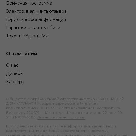
Бонусная программа
Электронная книга отзывов
Юридическая информация
Гарантии на автомобили
Токены «Атлант-М»
О компании
О нас
Дилеры
Карьера
Общество с ограниченной ответственностью «БРОКЕРСКИЙ
ДОМ «АТЛАНТ-М», зарегистрировано Минским
горисполкомом 10.09.1991; место нахождения: Республика
Беларусь, 220019, г. Минск, ул. Шаранговича, дом 22, ком. 10;
УНП 100023303.
Личный кабинет клиента
.
Вся представленная на сайте информация, касающаяся
комплектаций, технических характеристик, цветовых
сочетаний, условий гарантии, а также стоимости автомобилей