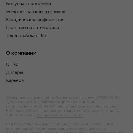
Бонусная программа
Электронная книга отзывов
Юридическая информация
Гарантии на автомобили
Токены «Атлант-М»
О компании
О нас
Дилеры
Карьера
Общество с ограниченной ответственностью «БРОКЕРСКИЙ
ДОМ «АТЛАНТ-М», зарегистрировано Минским
горисполкомом 10.09.1991; место нахождения: Республика
Беларусь, 220019, г. Минск, ул. Шаранговича, дом 22, ком. 10;
УНП 100023303.
Личный кабинет клиента
.
Вся представленная на сайте информация, касающаяся
комплектаций, технических характеристик, цветовых
сочетаний, условий гарантии, а также стоимости автомобилей