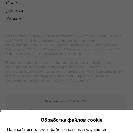
О нас
Дилеры
Карьера
Общество с ограниченной ответственностью «БРОКЕРСКИЙ
ДОМ «АТЛАНТ-М», зарегистрировано Минским
горисполкомом 10.09.1991; место нахождения: Республика
Беларусь, 220019, г. Минск, ул. Шаранговича, дом 22, ком. 10;
УНП 100023303.
Личный кабинет клиента
.
Вся представленная на сайте информация, касающаяся
комплектаций, технических характеристик, цветовых
сочетаний, условий гарантии, а также стоимости автомобилей
и сервисного обслуживания носит информационный
характер и не является публичной офертой.
©
Атлант-М
2007 –
2026
Обработка файлов cookie
Наш сайт использует файлы cookie для улучшения