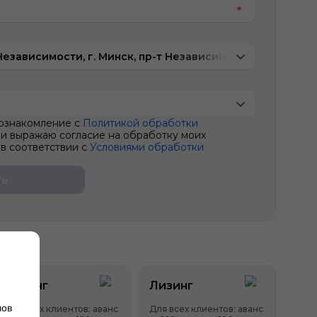
Независимости, г. Минск, пр-т Независимости, 202/2
ознакомление с
Политикой обработки
и выражаю согласие на обработку моих
в соответствии с
Условиями обработки
.
ть
Лизинг
Лизинг
лов
Для всех клиентов: аванс
Для всех клиентов: аванс