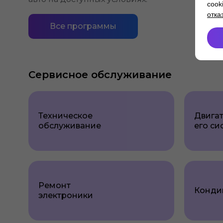
cook
отка
Все программы
Сервисное обслуживание
Техническое
Двигат
обслуживание
его си
Ремонт
Конди
электроники