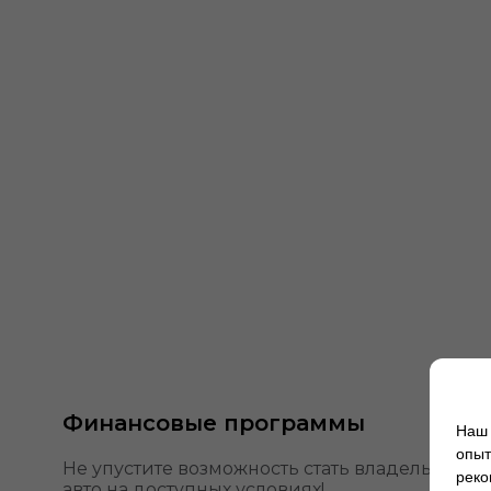
Финансовые программы
Наш 
опыт
Не упустите возможность стать владельцем
реко
авто на доступных условиях!