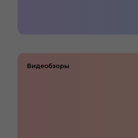
Только сейчас в Belgee Атлант-М: к
10 лет
Видеобзоры