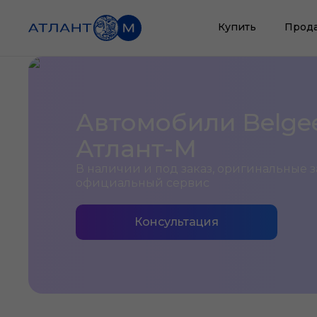
Купить
Прод
Автомобили Belge
Атлант-М
В наличии и под заказ, оригинальные з
официальный сервис
Консультация