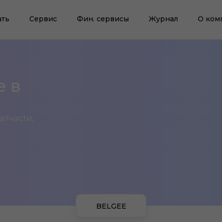
ать
Сервис
Фин. сервисы
Журнал
О ком
e в
апчасти,
BELGEE