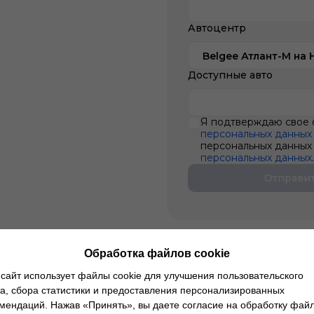
Автоцентр
Belgee Атлант-М на 
Доступные авто
Я подтверждаю свое 
персональных данных
персональных данных 
персональных данных
Отправи
Обработка файлов cookie
сайт использует файлы cookie для улучшения пользовательского
Кредит
Кредит
а, сбора статистики и предоставления персонализированных
мендаций. Нажав «Принять», вы даете согласие на обработку фай
Для физ. лиц: аванс от
Для физ. лиц: аванс от