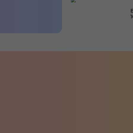
B
1
редит от 1,4% до