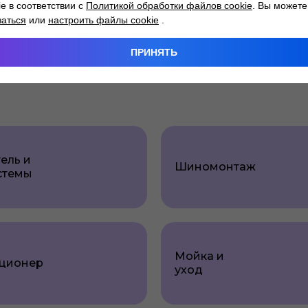
10%, срок до 84 месяцев
10%, срок до 120 месяцев
ie в соответствии с
Политикой обработки файлов cookie
. Вы можете
заться
или
настроить файлы cookie
.
ПРИНЯТЬ
ель и
Шиномонтаж
стемы
Мойка и
ционер
уход