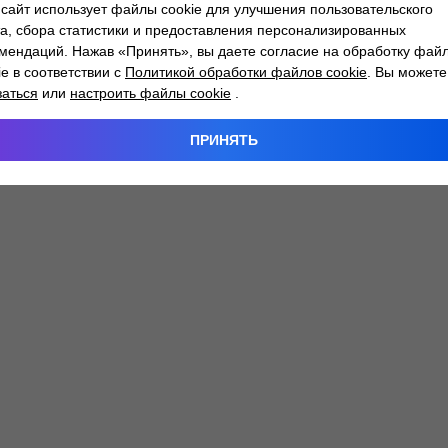
сайт использует файлы cookie для улучшения пользовательского
а, сбора статистики и предоставления персонализированных
мендаций. Нажав «Принять», вы даете согласие на обработку фай
 exception has occurred while loading
atlantm.by
(see the
browser
ie в соответствии с
Политикой обработки файлов cookie
. Вы можете
заться
или
настроить файлы cookie
.
ПРИНЯТЬ