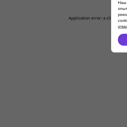
Наш 
опыт
реко
Application error: a
client
-side
cook
отка