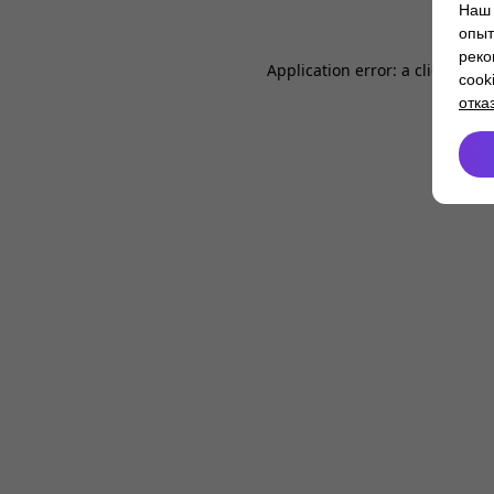
Наш 
опыт
реко
Application error: a
client
-side
cook
отка