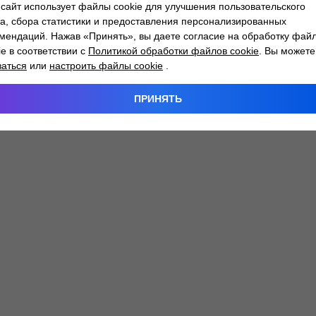
сайт использует файлы cookie для улучшения пользовательского
а, сбора статистики и предоставления персонализированных
мендаций. Нажав «Принять», вы даете согласие на обработку фай
 exception has occurred while loading
atlantm.by
(see the
browser
ie в соответствии с
Политикой обработки файлов cookie
. Вы можете
заться
или
настроить файлы cookie
.
ПРИНЯТЬ