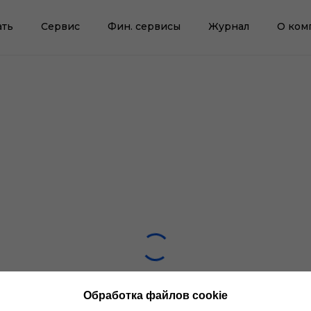
ать
Сервис
Фин. сервисы
Журнал
О ком
Обработка файлов cookie