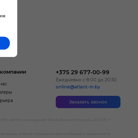
лов
 компании
+375 29 677-00-99
Ежедневно с 8:00 до 20:30
нас
online@atlant-m.by
илеры
рьера
Заказать звонок
; место нахождения: Республика Беларусь, 220019, г.
гарантии, а также стоимости автомобилей и сервисного