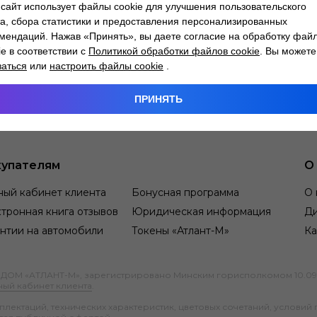
сайт использует файлы cookie для улучшения пользовательского
а, сбора статистики и предоставления персонализированных
мендаций. Нажав «Принять», вы даете согласие на обработку фай
ie в соответствии с
Политикой обработки файлов cookie
. Вы можете
заться
или
настроить файлы cookie
.
ПРИНЯТЬ
упателям
О
ный кабинет клиента
Бонусная программа
О 
тронная книга отзывов
Юридическая информация
Д
нтии на автомобили
Токены «Атлант-М»
Ка
М «АТЛАНТ-М», зарегистрировано Минским горисполкомом 10.09.1991
ный кабинет клиента
.
ектаций, технических характеристик, цветовых сочетаний, условий 