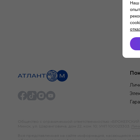
Наш 
опыт
реко
cook
отка
Пок
Лич
Элек
Гара
Общество с ограниченной ответственностью «БРОКЕРСКИЙ ДО
Минск, ул. Шаранговича, дом 22, ком. 10; УНП 100023303.
Лич
Вся представленная на сайте информация, касающаяся компл