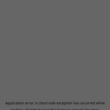
Application error: a
client
-side exception has occurred while
loading
atlantm.by
(see the
browser console
for more