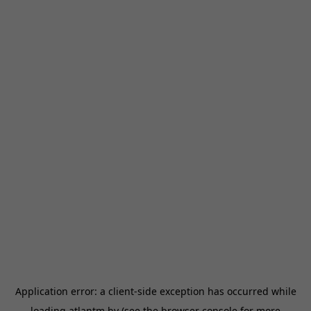
Application error: a
client
-side exception has occurred while
loading
atlantm.by
(see the
browser console
for more