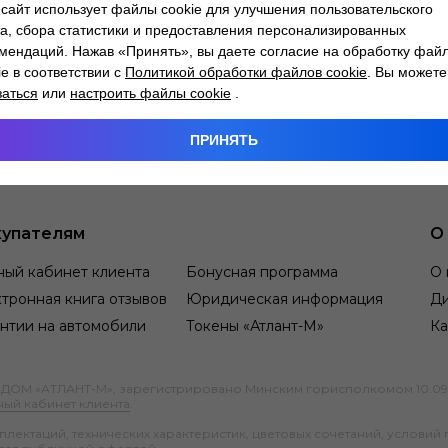
сайт использует файлы cookie для улучшения пользовательского
а, сбора статистики и предоставления персонализированных
мендаций. Нажав «Принять», вы даете согласие на обработку фай
ie в соответствии с
Политикой обработки файлов cookie
. Вы можете
заться
или
настроить файлы cookie
.
ПРИНЯТЬ
упателям
О
ный кабинет клиента
Бонусная программа
О 
тронная книга отзывов
Юридическая информация
Д
нтии на автомобили
Токены «Атлант-М»
Ка
М «АТЛАНТ-М», зарегистрировано Минским горисполкомом 10.09.1991
ный кабинет клиента
.
ектаций, технических характеристик, цветовых сочетаний, условий 