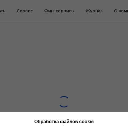
ать
Сервис
Фин. сервисы
Журнал
О ком
Обработка файлов cookie