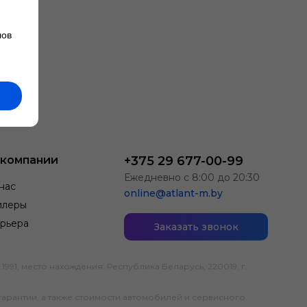
лов
 компании
+375 29 677-00-99
Ежедневно с 8:00 до 20:30
нас
online@atlant-m.by
илеры
рьера
Заказать звонок
; место нахождения: Республика Беларусь, 220019, г.
гарантии, а также стоимости автомобилей и сервисного