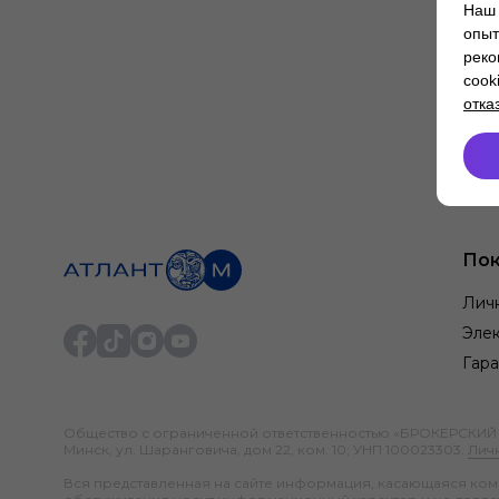
Наш 
опыт
реко
cook
отка
Пок
Лич
Элек
Гара
Общество с ограниченной ответственностью «БРОКЕРСКИЙ ДО
Минск, ул. Шаранговича, дом 22, ком. 10; УНП 100023303.
Лич
Вся представленная на сайте информация, касающаяся компл