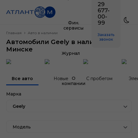
29
677-
00-
99
Фин.
сервисы
Главная
Авто в наличии
Заказать
звонок
Автомобили Geely в наличии в
Минске
Журнал
О
Все авто
Новые
С пробегом
Эле
компании
Марка
Geely
Модель