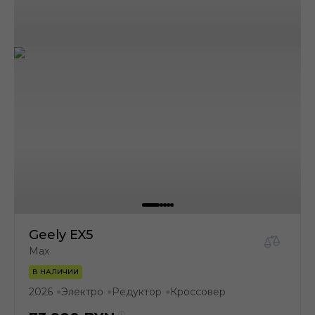
Geely EX5
Max
В НАЛИЧИИ
2026
Электро
Редуктор
Кроссовер
●
●
●