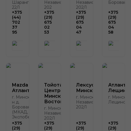
Шаранговича,
Независимости,
Независимости,
Боровая, д
22/1
202
202/1
+375
+375
+375
+375
(44)
(29)
(29)
(29)
702
675
675
675
37
02
04
04
95
53
47
58
Mazda
Тойота
Лексус-
Атлант-
Атлант-М
Центр
Минск
Лещинск
Минск
г. Минск, р-
г. Минск, пр.
г. Минск, у
Восток
н д.
Независимости,
Лещинског
Боровая, 2
202/1
г. Минск, пр.
(МКАД, у
Независимости,
Экспобела)
202/1
+375
+375
+375
+375
(29)
(29)
(29)
(29)