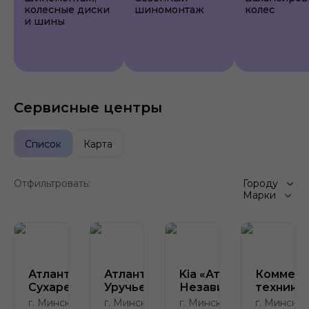
колесные диски
шиномонтаж
колес
и шины
Сервисные центры
Список
Карта
Отфильтровать:
Городу
Марки
Атлант-М
Атлант-М
Kia «Атлант-М на
Коммерч
Сухарево
Уручье
Независимости»
техника
г. Минск, ул.
г. Минск, пр.
г. Минск, пр.
г. Минск, д