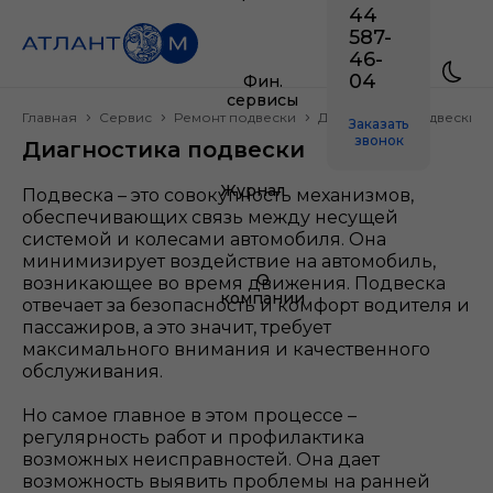
44
587-
46-
04
Фин.
сервисы
Главная
Сервис
Ремонт подвески
Диагностика подвески
Заказать
звонок
Диагностика подвески
Журнал
Подвеска – это совокупность механизмов,
обеспечивающих связь между несущей
системой и колесами автомобиля. Она
минимизирует воздействие на автомобиль,
О
возникающее во время движения. Подвеска
компании
отвечает за безопасность и комфорт водителя и
пассажиров, а это значит, требует
максимального внимания и качественного
обслуживания.
Но самое главное в этом процессе –
регулярность работ и профилактика
возможных неисправностей. Она дает
возможность выявить проблемы на ранней