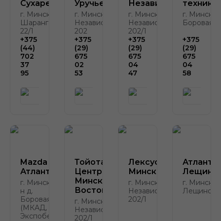
Сухарево
Уручье
Независимости»
техника
г. Минск, ул.
г. Минск, пр.
г. Минск, пр.
г. Минск, д
Шаранговича,
Независимости,
Независимости,
Боровая, д
22/1
202
202/1
+375
+375
+375
+375
(44)
(29)
(29)
(29)
702
675
675
675
37
02
04
04
95
53
47
58
Mazda
Тойота
Лексус-
Атлант-
Атлант-М
Центр
Минск
Лещинск
Минск
г. Минск, р-
г. Минск, пр.
г. Минск, у
Восток
н д.
Независимости,
Лещинског
Боровая, 2
202/1
г. Минск, пр.
(МКАД, у
Независимости,
Экспобела)
202/1