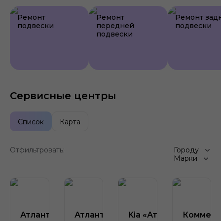
Ремонт
Ремонт
Ремонт зад
подвески
передней
подвески
подвески
Сервисные центры
Список
Карта
Отфильтровать:
Городу
Марки
Атлант-М
Атлант-М
Kia «Атлант-М на
Коммерч