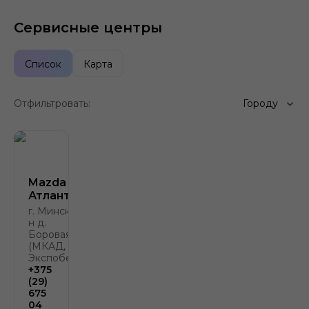
Сервисные центры
Список
Карта
Отфильтровать:
Городу
Mazda
Атлант-М
г. Минск, р-
н д.
Боровая, 2
(МКАД, у
Экспобела)
+375
(29)
675
04