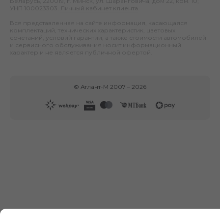
Беларусь, 220019, г. Минск, ул. Шаранговича, дом 22, ком. 10;
УНП 100023303.
Личный кабинет клиента
.
Вся представленная на сайте информация, касающаяся
комплектаций, технических характеристик, цветовых
сочетаний, условий гарантии, а также стоимости автомобилей
и сервисного обслуживания носит информационный
характер и не является публичной офертой.
©
Атлант-М
2007 –
2026