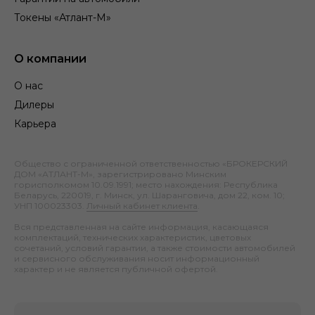
Токены «Атлант-М»
О компании
О нас
Дилеры
Карьера
Общество с ограниченной ответственностью «БРОКЕРСКИЙ
ДОМ «АТЛАНТ-М», зарегистрировано Минским
горисполкомом 10.09.1991; место нахождения: Республика
Беларусь, 220019, г. Минск, ул. Шаранговича, дом 22, ком. 10;
УНП 100023303.
Личный кабинет клиента
.
Вся представленная на сайте информация, касающаяся
комплектаций, технических характеристик, цветовых
сочетаний, условий гарантии, а также стоимости автомобилей
и сервисного обслуживания носит информационный
характер и не является публичной офертой.