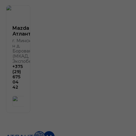
Mazda
Атлант-М
г. Минск, р-
н д.
Боровая, 2
(МКАД, у
Экспобела)
+375
(29)
675
04
42