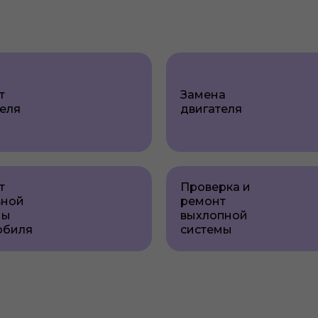
т
Замена
еля
двигателя
т
Проверка и
вной
ремонт
мы
выхлопной
обиля
системы