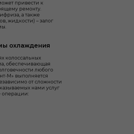
может привести к
оящему ремонту.
ифриза, а также
в, жидкости) – залог
мы.
емы охлаждения
ях колоссальных
ема, обеспечивающая
олговечности любого
ант-М» выполняется
езависимо от сложности
казываемых нами услуг
е операции: