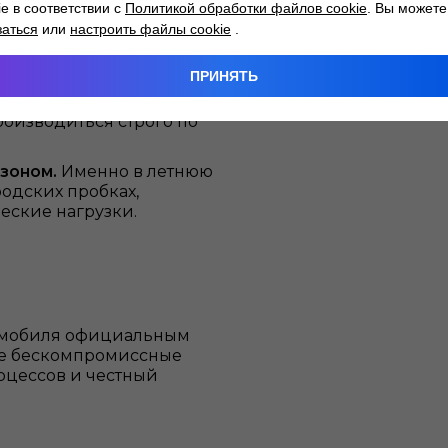
ie в соответствии с
Политикой обработки файлов cookie
. Вы можете
бачке необходимо
заться
или
настроить файлы cookie
.
 избежать ожогов от
ПРИНЯТЬ
дкость.
Даже самый
ои антикоррозийные
роизводиться строго по
езоном.
Именно в летнюю
одских пробках,
еские нагрузки.
томобиля официальным
те бескомпромиссные
оцессов и честный