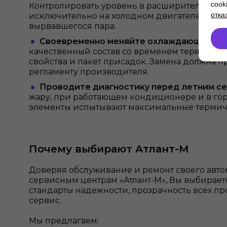
cook
Контролировать уровень в расширительном 
отка
исключительно на холодном двигателе, чтобы
вырвавшегося пара.
Своевременно меняйте охлаждающую жи
качественный состав со временем теряет св
свойства и пакет присадок. Замена должна п
регламенту производителя.
Проводите диагностику перед летним с
жару, при работающем кондиционере и в гор
элементы испытывают максимальные термич
Почему выбирают Атлант-М
Доверяя обслуживание и ремонт своего ав
сервисным центрам «Атлант-М», Вы выбирае
стандарты надежности, прозрачность всех пр
сервис.
Мы предлагаем: