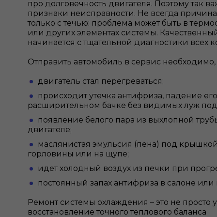
про долговечность двигателя. Поэтому так в
признаки неисправности. Не всегда причина
только с течью: проблема может быть в термо
или других элементах системы. Качественны
начинается с тщательной диагностики всех к
Отправить автомобиль в сервис необходимо, 
двигатель стал перегреваться;
происходит утечка антифриза, падение его
расширительном бачке без видимых луж по
появление белого пара из выхлопной труб
двигателе;
маслянистая эмульсия (пена) под крышко
горловины или на щупе;
идет холодный воздух из печки при прогр
постоянный запах антифриза в салоне или 
Ремонт системы охлаждения – это не просто у
восстановление точного теплового баланса