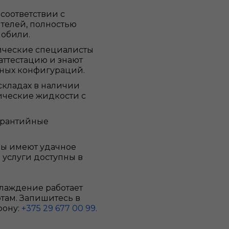
соответствии с
телей, полностью
мобили.
ические специалисты
аттестацию и знают
ных конфигураций.
складах в наличии
ческие жидкости с
арантийные
ы имеют удачное
 услуги доступны в
хлаждение работает
ртам. Запишитесь в
фону:
+375 29 677 00 99.