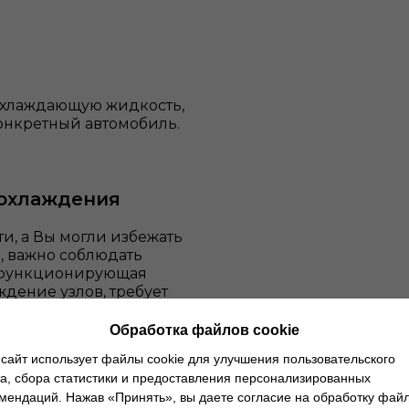
охлаждающую жидкость,
конкретный автомобиль.
 охлаждения
и, а Вы могли избежать
, важно соблюдать
о функционирующая
дение узлов, требует
т несколько
т сохранить ресурс
Обработка файлов cookie
сайт использует файлы cookie для улучшения пользовательского
а, сбора статистики и предоставления персонализированных
а.
Выработайте
мендаций. Нажав «Принять», вы даете согласие на обработку фай
в две недели.