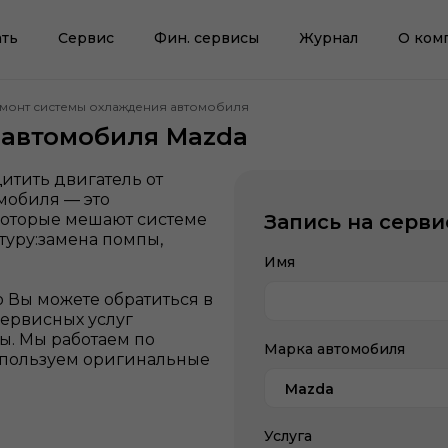
ть
Сервис
Фин. сервисы
Журнал
О ком
монт системы охлаждения автомобиля
 автомобиля Mazda
итить двигатель от
мобиля — это
которые мешают системе
Запись на серви
уру:замена помпы,
Имя
о Вы можете обратиться в
сервисных услуг
. Мы работаем по
Марка автомобиля
используем оригинальные
.
Mazda
Услуга