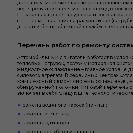
двигателя. Игнорирование неисправностей 
перегреву двигателя и серьезному дорогост
Регулярная проверка уровня и состояния ант
своевременная замена расходников (патрубко
долгой и беспроблемной службы всей систе
Перечень работ по ремонту сист
Автомобильный двигатель работает в услови
тепловых нагрузок, поэтому исправная сист
жидкостное охлаждение – главное условие д
силового агрегата. В сервисных центрах «Атл
комплексный ремонт системы охлаждения, н
обнаруженной поломки. Типовой перечень о
включает в себя следующие технологически
замена водяного насоса (помпы);
замена термостата;
замена радиатора;
замена патрубков и шлангов;