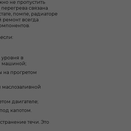
ажно не пропустить
 перегрева связана
стате, помпе, радиаторе
й ремонт всегда
омпонентов.
если:
 уровня в
д машиной;
ы на прогретом
й маслозаливной
етом двигателе;
под капотом.
странение течи. Это