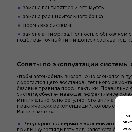
замена вентилятора и его муфты;
замена расширительного бачка;
промывка системы;
замена антифриза. Полностью обновляем 
подбирая точный тип и допуск состава под 
Советы по эксплуатации системы
Чтобы автомобиль внезапно не сломался в пут
дорогостоящего восстановительного ремонта
базовые правила профилактики. Правильн
система, обеспечивающая эффективное охлаж
минимального, но регулярного внимания. Во
практических рекомендаций, которые помогу
Вашего мотора.
Наш 
опыт
Регулярно проверяйте уровень антифриз
реко
привычку заглядывать под капот хотя бы раз 