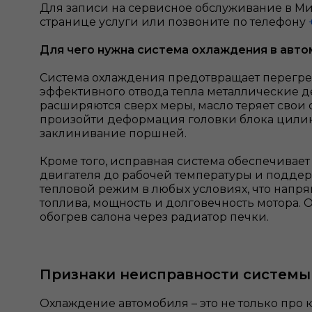
Для записи на сервисное обслуживание в Мин
странице услуги или позвоните по телефону
Для чего нужна система охлаждения в авт
Система охлаждения предотвращает перегрев
эффективного отвода тепла металлические д
расширяются сверх меры, масло теряет свои 
произойти деформация головки блока цилин
заклинивание поршней.
Кроме того, исправная система обеспечивае
двигателя до рабочей температуры и подде
тепловой режим в любых условиях, что напря
топлива, мощность и долговечность мотора. О
обогрев салона через радиатор печки.
Признаки неисправности систем
Охлаждение автомобиля – это не только про к