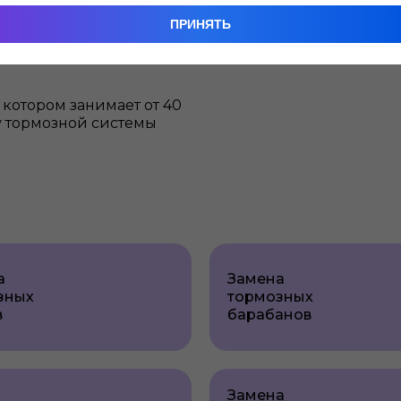
язательства.
ПРИНЯТЬ
е сервисных центров в
мфортные зоны
 котором занимает от 40
ту тормозной системы
а
Замена
зных
тормозных
в
барабанов
Замена