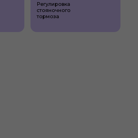
Регулировка
стояночного
тормоза