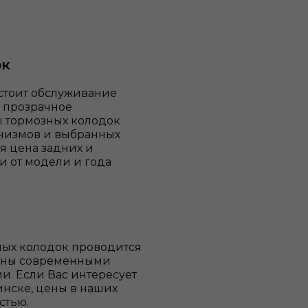
ок
 стоит обслуживание
» прозрачное
ы
тормозных колодок
анизмов и выбранных
я цена задних и
и от модели и года
ных колодок проводится
щены современными
. Если Вас интересует
инске, цены в наших
стью.