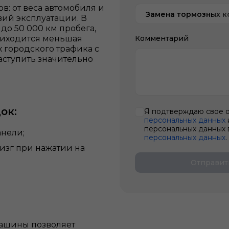
в: от веса автомобиля и
Замена тормозных 
вий эксплуатации. В
до 50 000 км пробега,
приходится меньшая
Комментарий
 городского трафика с
аступить значительно
ок:
Я подтверждаю свое 
персональных данных
персональных данных 
нели;
персональных данных
.
изг при нажатии на
Отправит
машины позволяет