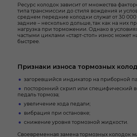
Ресурс колодок зависит от множества факторо
типа трансмиссии до стиля вождения и усло
среднем передние колодки служат от 30 000 
задние – несколько дольше, так как на них 
нагрузка при торможении. Однако в условиях
частыми циклами «старт-стоп» износ может н
быстрее.
Признаки износа тормозных колод
загоревшийся индикатор на приборной па
посторонний скрип или специфический
в
педаль тормоза;
увеличение хода педали;
вибрация при остановке;
снижение уровня тормозной жидкости.
Своевременная замена тормозных колодок 