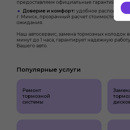
предоставляем официальные гарантийные об
Доверие и комфорт:
удобное расположени
г. Минск, прозрачный расчет стоимости и ко
ожидания.
Наш автосервис, замена тормозных колодок в
минут до 1 часа, гарантирует надежную рабо
Вашего авто.
Популярные услуги
Ремонт
Замен
тормозной
тормо
системы
диско