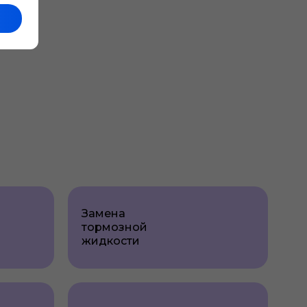
Замена
тормозной
жидкости