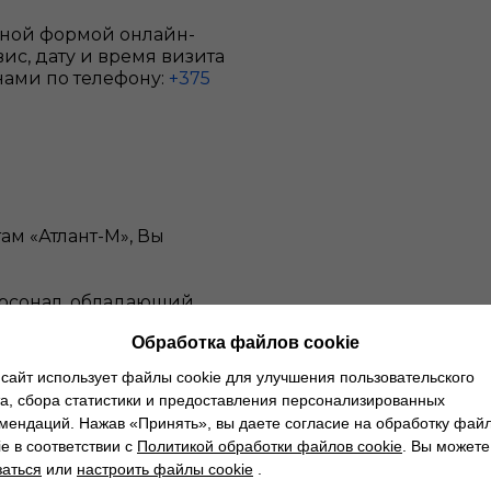
бной формой онлайн-
ис, дату и время визита
 нами по телефону:
+375
м «Атлант-М», Вы
ерсонал, обладающий
ностей всей линейки
Обработка файлов cookie
ованный инструмент и
сайт использует файлы cookie для улучшения пользовательского
я сведения поршней
а, сбора статистики и предоставления персонализированных
ночным тормозом EPB).
мендаций. Нажав «Принять», вы даете согласие на обработку фай
ie в соответствии с
Политикой обработки файлов cookie
. Вы можете
танавливаем надежные
заться
или
настроить файлы cookie
.
ность, а также