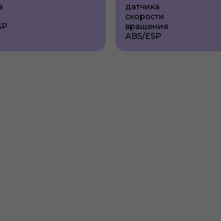
а
датчика
скорости
SP
вращения
ABS/ESP