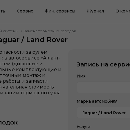
ть
Сервис
Фин. сервисы
Журнал
О ком
й системы
Замена тормозных колодок
guar / Land Rover
опасности за рулем.
 в автосервисе «Атлант-
стем (дисковые и
Запись на серви
альные комплектующие и
т точный монтаж и
Имя
 работы и запчасти
нчательная стоимость
икации тормозного узла
Марка автомобиля
Jaguar / Land Rover
лодок
Услуга