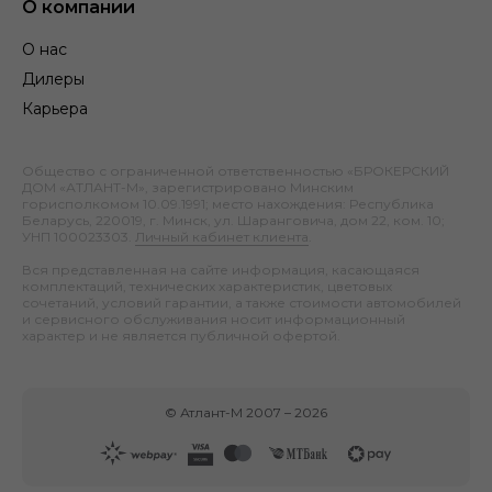
О компании
О нас
Дилеры
Карьера
Общество с ограниченной ответственностью «БРОКЕРСКИЙ
ДОМ «АТЛАНТ-М», зарегистрировано Минским
горисполкомом 10.09.1991; место нахождения: Республика
Беларусь, 220019, г. Минск, ул. Шаранговича, дом 22, ком. 10;
УНП 100023303.
Личный кабинет клиента
.
Вся представленная на сайте информация, касающаяся
комплектаций, технических характеристик, цветовых
сочетаний, условий гарантии, а также стоимости автомобилей
и сервисного обслуживания носит информационный
характер и не является публичной офертой.
©
Атлант-М
2007 –
2026