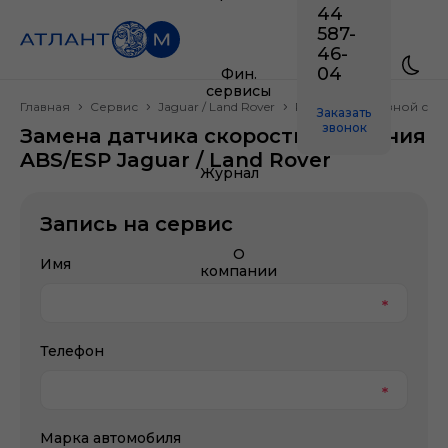
44
587-
46-
04
Фин.
сервисы
Главная
Сервис
Jaguar / Land Rover
Ремонт тормозной сис
Заказать
звонок
Замена датчика скорости вращения
ABS/ESP Jaguar / Land Rover
Журнал
Запись на сервис
О
Имя
компании
Телефон
Марка автомобиля