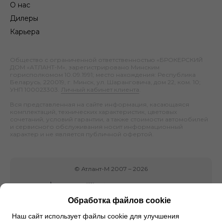
О нас
Дилеры
Карьера
Общество с ограниченной ответственностью «БРОКЕРСКИЙ
ДОМ «АТЛАНТ-М», зарегистрировано Минским
горисполкомом 10.09.1991; место нахождения: Республика
Беларусь, 220019, г. Минск, ул. Шаранговича, дом 22, ком. 10;
УНП 100023303.
Личный кабинет клиента
.
Вся представленная на сайте информация, касающаяся
комплектаций, технических характеристик, цветовых
сочетаний, условий гарантии, а также стоимости автомобилей
и сервисного обслуживания носит информационный
характер и не является публичной офертой.
©
Атлант-М
2007 –
2026
Обработка файлов cookie
Наш сайт использует файлы cookie для улучшения