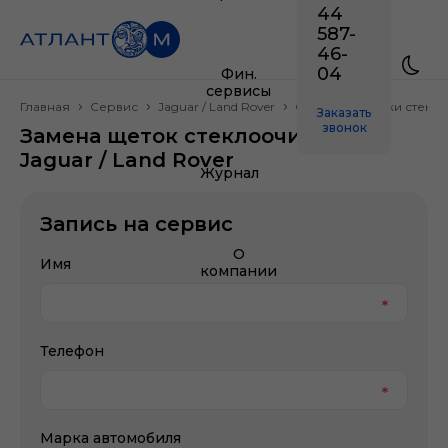
44
587-
46-
04
Фин.
сервисы
Главная
Сервис
Jaguar / Land Rover
Система очистки стеко
Заказать
звонок
Замена щеток стеклоочистителя
Jaguar / Land Rover
Журнал
Запись на сервис
О
Имя
компании
Телефон
Марка автомобиля