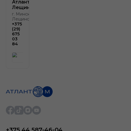
Атлант-М
Лещинского
г. Минск, ул.
Лещинского, 4
+375
(29)
675
03
84
+375 44 587-46-04