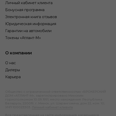
Личный кабинет клиента
Бонусная программа
Электронная книга отзывов
Юридическая информация
Гарантии на автомобили
Токены «Атлант-М»
О компании
О нас
Дилеры
Карьера
Общество с ограниченной ответственностью «БРОКЕРСКИЙ
ДОМ «АТЛАНТ-М», зарегистрировано Минским
горисполкомом 10.09.1991; место нахождения: Республика
Беларусь, 220019, г. Минск, ул. Шаранговича, дом 22, ком. 10;
УНП 100023303.
Личный кабинет клиента
.
Вся представленная на сайте информация, касающаяся